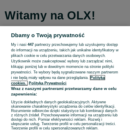
Witamy na OLX!
Dbamy o Twoją prywatność
Kontynuuj przez Facebooka
My i nasi
447
partnerzy przechowujemy lub uzyskujemy dostęp
do informacji na urządzeniu, takich jak unikalne identyfikatory w
Kontynuuj przez konto Apple
plikach cookie w celu przetwarzania danych osobowych.
Użytkownik może zaakceptować wybory lub zarządzać nimi,
klikając poniżej lub w dowolnym momencie na stronie polityki
prywatności. Te wybory będą sygnalizowane naszym partnerom
Kontynuuj przez konto Google
i nie będą miały wpływu na dane przeglądania.
Polityka
cookies,
Polityka Prywatności
Wraz z naszymi partnerami przetwarzamy dane w celu
LUB
zapewnienia:
Zaloguj się
Załóż konto
Użycie dokładnych danych geolokalizacyjnych. Aktywne
skanowanie charakterystyki urządzenia do celów identyfikacji.
Rozumienie odbiorców dzięki statystyce lub kombinacji danych
E-mail
z różnych źródeł. Przechowywanie informacji na urządzeniu lub
dostęp do nich. Pomiar efektywności reklam. Rozwój i
ulepszanie usług. Tworzenie profili w celu personalizacji treści.
Tworzenie profili w celu spersonalizowanych reklam.