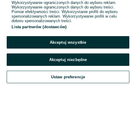
Wykorzystywanie ograniczonych danych do wyboru reklam.
Wykorzystywanie ograniczonych danych do wyboru treści.
Hasło
Pomiar efektywności treści. Wykorzystanie profili do wyboru
spersonalizowanych reklam. Wykorzystywanie profili w celu
doboru spersonalizowanych treści.
Lista partnerów (dostawców)
Nie pamiętasz hasła?
Akceptuj wszystkie
Zaloguj się
Akceptuj niezbędne
Kontynuując za pośrednictwem jednego z dostawców wskazanych powyżej,
Ustaw preferencje
akceptuję
Regulamin serwisu
OLX.pl w jego aktualnym brzmieniu.