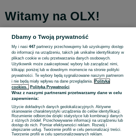
Witamy na OLX!
Dbamy o Twoją prywatność
Kontynuuj przez Facebooka
My i nasi
447
partnerzy przechowujemy lub uzyskujemy dostęp
do informacji na urządzeniu, takich jak unikalne identyfikatory w
Kontynuuj przez konto Apple
plikach cookie w celu przetwarzania danych osobowych.
Użytkownik może zaakceptować wybory lub zarządzać nimi,
klikając poniżej lub w dowolnym momencie na stronie polityki
prywatności. Te wybory będą sygnalizowane naszym partnerom
Kontynuuj przez konto Google
i nie będą miały wpływu na dane przeglądania.
Polityka
cookies,
Polityka Prywatności
Wraz z naszymi partnerami przetwarzamy dane w celu
LUB
zapewnienia:
Zaloguj się
Załóż konto
Użycie dokładnych danych geolokalizacyjnych. Aktywne
skanowanie charakterystyki urządzenia do celów identyfikacji.
Rozumienie odbiorców dzięki statystyce lub kombinacji danych
E-mail
z różnych źródeł. Przechowywanie informacji na urządzeniu lub
dostęp do nich. Pomiar efektywności reklam. Rozwój i
ulepszanie usług. Tworzenie profili w celu personalizacji treści.
Tworzenie profili w celu spersonalizowanych reklam.