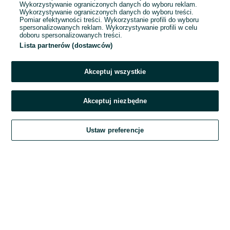
Wykorzystywanie ograniczonych danych do wyboru reklam.
Wykorzystywanie ograniczonych danych do wyboru treści.
Hasło
Pomiar efektywności treści. Wykorzystanie profili do wyboru
spersonalizowanych reklam. Wykorzystywanie profili w celu
doboru spersonalizowanych treści.
Lista partnerów (dostawców)
Nie pamiętasz hasła?
Akceptuj wszystkie
Zaloguj się
Akceptuj niezbędne
Kontynuując za pośrednictwem jednego z dostawców wskazanych powyżej,
Ustaw preferencje
akceptuję
Regulamin serwisu
OLX.pl w jego aktualnym brzmieniu.