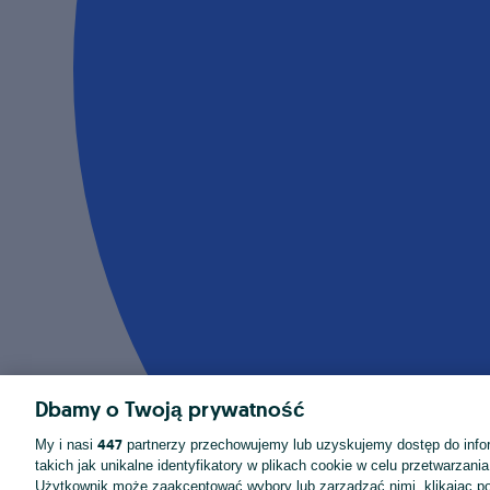
Dbamy o Twoją prywatność
447
My i nasi
partnerzy przechowujemy lub uzyskujemy dostęp do infor
takich jak unikalne identyfikatory w plikach cookie w celu przetwarzan
Użytkownik może zaakceptować wybory lub zarządzać nimi, klikając po