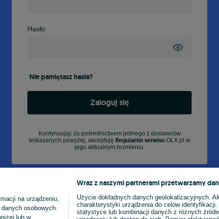
Hasło
Nie pamiętasz hasła?
Zaloguj się
Kontynuując za pośrednictwem jednego z dostawców
Regulamin serwisu
wskazanych powyżej, akceptuję
OLX.pl w
jego aktualnym brzmieniu.
Wraz z naszymi partnerami przetwarzamy dan
Użycie dokładnych danych geolokalizacyjnych. A
macji na urządzeniu,
charakterystyki urządzenia do celów identyfikacji
ia danych osobowych.
statystyce lub kombinacji danych z różnych źróde
niżej lub w