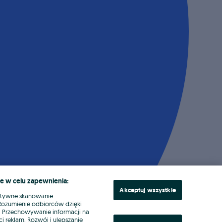
e w celu zapewnienia:
Akceptuj wszystkie
ktywne skanowanie
. Rozumienie odbiorców dzięki
ł. Przechowywanie informacji na
i reklam. Rozwój i ulepszanie