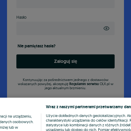
Hasło
Nie pamiętasz hasła?
Zaloguj się
Kontynuując za pośrednictwem jednego z dostawców
wskazanych powyżej, akceptuję
Regulamin serwisu
OLX.pl w
jego aktualnym brzmieniu.
Wraz z naszymi partnerami przetwarzamy dan
Użycie dokładnych danych geolokalizacyjnych. A
cji na urządzeniu,
charakterystyki urządzenia do celów identyfikacji
ia danych osobowych.
statystyce lub kombinacji danych z różnych źróde
niżej lub w
urządzeniu lub dostęp do nich. Pomiar efektywnośc