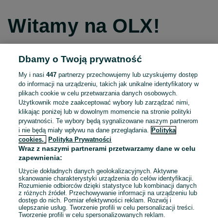
Witamy na OLX!
Dbamy o Twoją prywatność
Kontynuuj przez Facebooka
My i nasi
447
partnerzy przechowujemy lub uzyskujemy dostęp
do informacji na urządzeniu, takich jak unikalne identyfikatory w
Kontynuuj przez konto Apple
plikach cookie w celu przetwarzania danych osobowych.
Użytkownik może zaakceptować wybory lub zarządzać nimi,
klikając poniżej lub w dowolnym momencie na stronie polityki
prywatności. Te wybory będą sygnalizowane naszym partnerom
Kontynuuj przez konto Google
i nie będą miały wpływu na dane przeglądania.
Polityka
cookies,
Polityka Prywatności
Wraz z naszymi partnerami przetwarzamy dane w celu
LUB
zapewnienia:
Zaloguj się
Załóż konto
Użycie dokładnych danych geolokalizacyjnych. Aktywne
skanowanie charakterystyki urządzenia do celów identyfikacji.
Rozumienie odbiorców dzięki statystyce lub kombinacji danych
E-mail
z różnych źródeł. Przechowywanie informacji na urządzeniu lub
dostęp do nich. Pomiar efektywności reklam. Rozwój i
ulepszanie usług. Tworzenie profili w celu personalizacji treści.
Tworzenie profili w celu spersonalizowanych reklam.