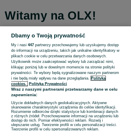
Witamy na OLX!
Dbamy o Twoją prywatność
Kontynuuj przez Facebooka
My i nasi
447
partnerzy przechowujemy lub uzyskujemy dostęp
do informacji na urządzeniu, takich jak unikalne identyfikatory w
Kontynuuj przez konto Apple
plikach cookie w celu przetwarzania danych osobowych.
Użytkownik może zaakceptować wybory lub zarządzać nimi,
klikając poniżej lub w dowolnym momencie na stronie polityki
prywatności. Te wybory będą sygnalizowane naszym partnerom
Kontynuuj przez konto Google
i nie będą miały wpływu na dane przeglądania.
Polityka
cookies,
Polityka Prywatności
Wraz z naszymi partnerami przetwarzamy dane w celu
LUB
zapewnienia:
Zaloguj się
Załóż konto
Użycie dokładnych danych geolokalizacyjnych. Aktywne
skanowanie charakterystyki urządzenia do celów identyfikacji.
Rozumienie odbiorców dzięki statystyce lub kombinacji danych
E-mail
z różnych źródeł. Przechowywanie informacji na urządzeniu lub
dostęp do nich. Pomiar efektywności reklam. Rozwój i
ulepszanie usług. Tworzenie profili w celu personalizacji treści.
Tworzenie profili w celu spersonalizowanych reklam.