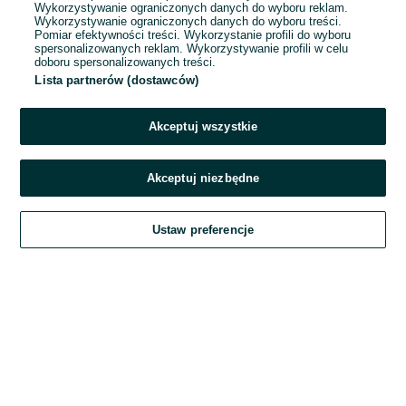
Wykorzystywanie ograniczonych danych do wyboru reklam.
Wykorzystywanie ograniczonych danych do wyboru treści.
Hasło
Pomiar efektywności treści. Wykorzystanie profili do wyboru
spersonalizowanych reklam. Wykorzystywanie profili w celu
doboru spersonalizowanych treści.
Lista partnerów (dostawców)
Nie pamiętasz hasła?
Akceptuj wszystkie
Zaloguj się
Akceptuj niezbędne
Kontynuując za pośrednictwem jednego z dostawców wskazanych powyżej,
Ustaw preferencje
akceptuję
Regulamin serwisu
OLX.pl w jego aktualnym brzmieniu.