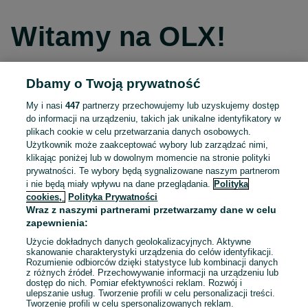
Witamy na OLX!
Dbamy o Twoją prywatność
Kontynuuj przez Facebooka
My i nasi
447
partnerzy przechowujemy lub uzyskujemy dostęp
do informacji na urządzeniu, takich jak unikalne identyfikatory w
Kontynuuj przez konto Apple
plikach cookie w celu przetwarzania danych osobowych.
Użytkownik może zaakceptować wybory lub zarządzać nimi,
klikając poniżej lub w dowolnym momencie na stronie polityki
prywatności. Te wybory będą sygnalizowane naszym partnerom
Kontynuuj przez konto Google
i nie będą miały wpływu na dane przeglądania.
Polityka
cookies,
Polityka Prywatności
Wraz z naszymi partnerami przetwarzamy dane w celu
LUB
zapewnienia:
Zaloguj się
Załóż konto
Użycie dokładnych danych geolokalizacyjnych. Aktywne
skanowanie charakterystyki urządzenia do celów identyfikacji.
Rozumienie odbiorców dzięki statystyce lub kombinacji danych
E-mail
z różnych źródeł. Przechowywanie informacji na urządzeniu lub
dostęp do nich. Pomiar efektywności reklam. Rozwój i
ulepszanie usług. Tworzenie profili w celu personalizacji treści.
Tworzenie profili w celu spersonalizowanych reklam.