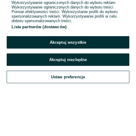
Wykorzystywanie ograniczonych danych do wyboru reklam.
Wykorzystywanie ograniczonych danych do wyboru treści.
Hasło
Pomiar efektywności treści. Wykorzystanie profili do wyboru
spersonalizowanych reklam. Wykorzystywanie profili w celu
doboru spersonalizowanych treści.
Lista partnerów (dostawców)
Nie pamiętasz hasła?
Akceptuj wszystkie
Zaloguj się
Akceptuj niezbędne
Kontynuując za pośrednictwem jednego z dostawców wskazanych powyżej,
Ustaw preferencje
akceptuję
Regulamin serwisu
OLX.pl w jego aktualnym brzmieniu.