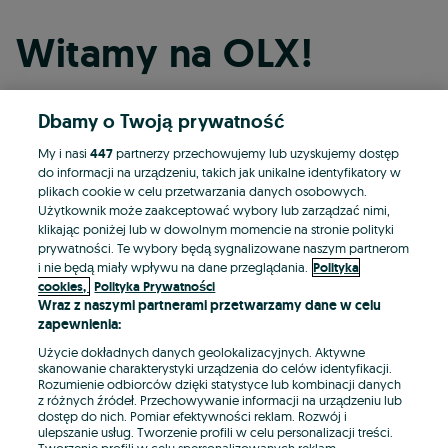
Witamy na OLX!
Dbamy o Twoją prywatność
Kontynuuj przez Facebooka
My i nasi
447
partnerzy przechowujemy lub uzyskujemy dostęp
do informacji na urządzeniu, takich jak unikalne identyfikatory w
Kontynuuj przez konto Apple
plikach cookie w celu przetwarzania danych osobowych.
Użytkownik może zaakceptować wybory lub zarządzać nimi,
klikając poniżej lub w dowolnym momencie na stronie polityki
prywatności. Te wybory będą sygnalizowane naszym partnerom
Kontynuuj przez konto Google
i nie będą miały wpływu na dane przeglądania.
Polityka
cookies,
Polityka Prywatności
Wraz z naszymi partnerami przetwarzamy dane w celu
LUB
zapewnienia:
Zaloguj się
Załóż konto
Użycie dokładnych danych geolokalizacyjnych. Aktywne
skanowanie charakterystyki urządzenia do celów identyfikacji.
Rozumienie odbiorców dzięki statystyce lub kombinacji danych
E-mail
z różnych źródeł. Przechowywanie informacji na urządzeniu lub
dostęp do nich. Pomiar efektywności reklam. Rozwój i
ulepszanie usług. Tworzenie profili w celu personalizacji treści.
Tworzenie profili w celu spersonalizowanych reklam.