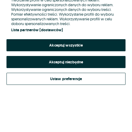
Wykorzystywanie ograniczonych danych do wyboru reklam.
Wykorzystywanie ograniczonych danych do wyboru treści.
Hasło
Pomiar efektywności treści. Wykorzystanie profili do wyboru
spersonalizowanych reklam. Wykorzystywanie profili w celu
doboru spersonalizowanych treści.
Lista partnerów (dostawców)
Nie pamiętasz hasła?
Akceptuj wszystkie
Zaloguj się
Akceptuj niezbędne
Kontynuując za pośrednictwem jednego z dostawców wskazanych powyżej,
akceptuję
Regulamin serwisu
OLX.pl w jego aktualnym brzmieniu.
Ustaw preferencje