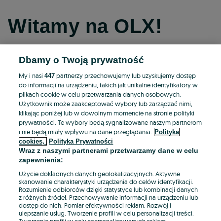
Witamy na OLX!
Dbamy o Twoją prywatność
Kontynuuj przez Facebooka
My i nasi
partnerzy przechowujemy lub uzyskujemy dostęp
447
do informacji na urządzeniu, takich jak unikalne identyfikatory w
Kontynuuj przez konto Apple
plikach cookie w celu przetwarzania danych osobowych.
Użytkownik może zaakceptować wybory lub zarządzać nimi,
klikając poniżej lub w dowolnym momencie na stronie polityki
prywatności. Te wybory będą sygnalizowane naszym partnerom
Kontynuuj przez konto Google
i nie będą miały wpływu na dane przeglądania.
Polityka
cookies,
Polityka Prywatności
Wraz z naszymi partnerami przetwarzamy dane w celu
LUB
zapewnienia:
Zaloguj się
Załóż konto
Użycie dokładnych danych geolokalizacyjnych. Aktywne
skanowanie charakterystyki urządzenia do celów identyfikacji.
Rozumienie odbiorców dzięki statystyce lub kombinacji danych
E-mail
z różnych źródeł. Przechowywanie informacji na urządzeniu lub
dostęp do nich. Pomiar efektywności reklam. Rozwój i
ulepszanie usług. Tworzenie profili w celu personalizacji treści.
Tworzenie profili w celu spersonalizowanych reklam.