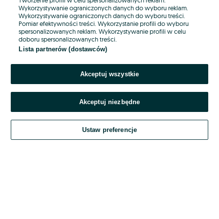
Wykorzystywanie ograniczonych danych do wyboru reklam.
Wykorzystywanie ograniczonych danych do wyboru treści.
Hasło
Pomiar efektywności treści. Wykorzystanie profili do wyboru
spersonalizowanych reklam. Wykorzystywanie profili w celu
doboru spersonalizowanych treści.
Lista partnerów (dostawców)
Nie pamiętasz hasła?
Akceptuj wszystkie
Zaloguj się
Akceptuj niezbędne
Kontynuując za pośrednictwem jednego z dostawców wskazanych powyżej,
akceptuję
OLX.pl w jego aktualnym brzmieniu.
Ustaw preferencje
Regulamin serwisu