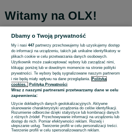
Witamy na OLX!
Dbamy o Twoją prywatność
Kontynuuj przez Facebooka
My i nasi
447
partnerzy przechowujemy lub uzyskujemy dostęp
do informacji na urządzeniu, takich jak unikalne identyfikatory w
Kontynuuj przez konto Apple
plikach cookie w celu przetwarzania danych osobowych.
Użytkownik może zaakceptować wybory lub zarządzać nimi,
klikając poniżej lub w dowolnym momencie na stronie polityki
prywatności. Te wybory będą sygnalizowane naszym partnerom
Kontynuuj przez konto Google
i nie będą miały wpływu na dane przeglądania.
Polityka
cookies,
Polityka Prywatności
Wraz z naszymi partnerami przetwarzamy dane w celu
LUB
zapewnienia:
Zaloguj się
Załóż konto
Użycie dokładnych danych geolokalizacyjnych. Aktywne
skanowanie charakterystyki urządzenia do celów identyfikacji.
Rozumienie odbiorców dzięki statystyce lub kombinacji danych
E-mail
z różnych źródeł. Przechowywanie informacji na urządzeniu lub
dostęp do nich. Pomiar efektywności reklam. Rozwój i
ulepszanie usług. Tworzenie profili w celu personalizacji treści.
Tworzenie profili w celu spersonalizowanych reklam.