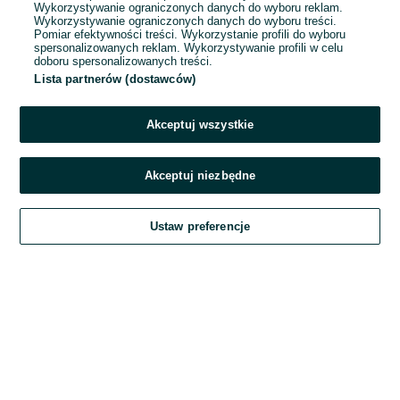
Wykorzystywanie ograniczonych danych do wyboru reklam.
Wykorzystywanie ograniczonych danych do wyboru treści.
Hasło
Pomiar efektywności treści. Wykorzystanie profili do wyboru
spersonalizowanych reklam. Wykorzystywanie profili w celu
doboru spersonalizowanych treści.
Lista partnerów (dostawców)
Nie pamiętasz hasła?
Akceptuj wszystkie
Zaloguj się
Akceptuj niezbędne
Kontynuując za pośrednictwem jednego z dostawców wskazanych powyżej,
Ustaw preferencje
akceptuję
Regulamin serwisu
OLX.pl w jego aktualnym brzmieniu.