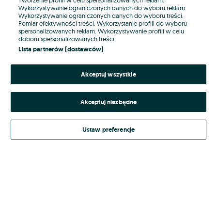
Wykorzystywanie ograniczonych danych do wyboru reklam.
Wykorzystywanie ograniczonych danych do wyboru treści.
Hasło
Pomiar efektywności treści. Wykorzystanie profili do wyboru
spersonalizowanych reklam. Wykorzystywanie profili w celu
doboru spersonalizowanych treści.
Lista partnerów (dostawców)
Nie pamiętasz hasła?
Akceptuj wszystkie
Zaloguj się
Akceptuj niezbędne
Kontynuując za pośrednictwem jednego z dostawców wskazanych powyżej,
akceptuję
Regulamin serwisu
OLX.pl w jego aktualnym brzmieniu.
Ustaw preferencje