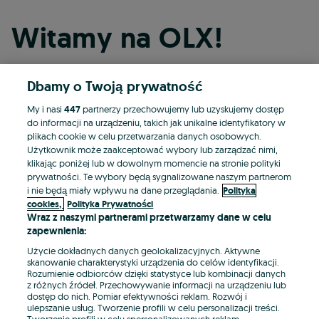
Witamy na OLX!
Dbamy o Twoją prywatność
Kontynuuj przez Facebooka
My i nasi
447
partnerzy przechowujemy lub uzyskujemy dostęp
do informacji na urządzeniu, takich jak unikalne identyfikatory w
Kontynuuj przez konto Apple
plikach cookie w celu przetwarzania danych osobowych.
Użytkownik może zaakceptować wybory lub zarządzać nimi,
klikając poniżej lub w dowolnym momencie na stronie polityki
prywatności. Te wybory będą sygnalizowane naszym partnerom
Kontynuuj przez konto Google
i nie będą miały wpływu na dane przeglądania.
Polityka
cookies,
Polityka Prywatności
Wraz z naszymi partnerami przetwarzamy dane w celu
LUB
zapewnienia:
Zaloguj się
Załóż konto
Użycie dokładnych danych geolokalizacyjnych. Aktywne
skanowanie charakterystyki urządzenia do celów identyfikacji.
Rozumienie odbiorców dzięki statystyce lub kombinacji danych
E-mail
z różnych źródeł. Przechowywanie informacji na urządzeniu lub
dostęp do nich. Pomiar efektywności reklam. Rozwój i
ulepszanie usług. Tworzenie profili w celu personalizacji treści.
Tworzenie profili w celu spersonalizowanych reklam.