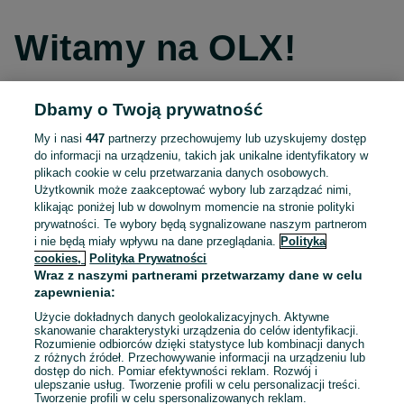
Witamy na OLX!
Dbamy o Twoją prywatność
Kontynuuj przez Facebooka
My i nasi
447
partnerzy przechowujemy lub uzyskujemy dostęp
do informacji na urządzeniu, takich jak unikalne identyfikatory w
Kontynuuj przez konto Apple
plikach cookie w celu przetwarzania danych osobowych.
Użytkownik może zaakceptować wybory lub zarządzać nimi,
klikając poniżej lub w dowolnym momencie na stronie polityki
prywatności. Te wybory będą sygnalizowane naszym partnerom
Kontynuuj przez konto Google
i nie będą miały wpływu na dane przeglądania.
Polityka
cookies,
Polityka Prywatności
Wraz z naszymi partnerami przetwarzamy dane w celu
LUB
zapewnienia:
Zaloguj się
Załóż konto
Użycie dokładnych danych geolokalizacyjnych. Aktywne
skanowanie charakterystyki urządzenia do celów identyfikacji.
Rozumienie odbiorców dzięki statystyce lub kombinacji danych
E-mail
z różnych źródeł. Przechowywanie informacji na urządzeniu lub
dostęp do nich. Pomiar efektywności reklam. Rozwój i
ulepszanie usług. Tworzenie profili w celu personalizacji treści.
Tworzenie profili w celu spersonalizowanych reklam.