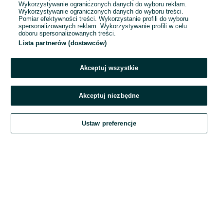
Wykorzystywanie ograniczonych danych do wyboru reklam.
Wykorzystywanie ograniczonych danych do wyboru treści.
Hasło
Pomiar efektywności treści. Wykorzystanie profili do wyboru
spersonalizowanych reklam. Wykorzystywanie profili w celu
doboru spersonalizowanych treści.
Lista partnerów (dostawców)
Nie pamiętasz hasła?
Akceptuj wszystkie
Zaloguj się
Akceptuj niezbędne
Kontynuując za pośrednictwem jednego z dostawców wskazanych powyżej,
Ustaw preferencje
akceptuję
Regulamin serwisu
OLX.pl w jego aktualnym brzmieniu.