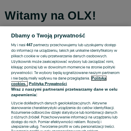
Witamy na OLX!
Dbamy o Twoją prywatność
Kontynuuj przez Facebooka
My i nasi
partnerzy przechowujemy lub uzyskujemy dostęp
447
do informacji na urządzeniu, takich jak unikalne identyfikatory w
Kontynuuj przez konto Apple
plikach cookie w celu przetwarzania danych osobowych.
Użytkownik może zaakceptować wybory lub zarządzać nimi,
klikając poniżej lub w dowolnym momencie na stronie polityki
prywatności. Te wybory będą sygnalizowane naszym partnerom
Kontynuuj przez konto Google
i nie będą miały wpływu na dane przeglądania.
Polityka
cookies,
Polityka Prywatności
Wraz z naszymi partnerami przetwarzamy dane w celu
LUB
zapewnienia:
Zaloguj się
Załóż konto
Użycie dokładnych danych geolokalizacyjnych. Aktywne
skanowanie charakterystyki urządzenia do celów identyfikacji.
Rozumienie odbiorców dzięki statystyce lub kombinacji danych
E-mail
z różnych źródeł. Przechowywanie informacji na urządzeniu lub
dostęp do nich. Pomiar efektywności reklam. Rozwój i
ulepszanie usług. Tworzenie profili w celu personalizacji treści.
Tworzenie profili w celu spersonalizowanych reklam.