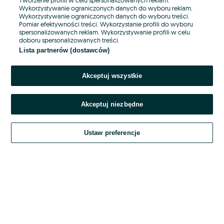
Wykorzystywanie ograniczonych danych do wyboru reklam.
Wykorzystywanie ograniczonych danych do wyboru treści.
Hasło
Pomiar efektywności treści. Wykorzystanie profili do wyboru
spersonalizowanych reklam. Wykorzystywanie profili w celu
doboru spersonalizowanych treści.
Lista partnerów (dostawców)
Nie pamiętasz hasła?
Akceptuj wszystkie
Zaloguj się
Akceptuj niezbędne
Kontynuując za pośrednictwem jednego z dostawców wskazanych powyżej,
akceptuję
OLX.pl w jego aktualnym brzmieniu.
Ustaw preferencje
Regulamin serwisu