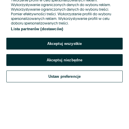
Wykorzystywanie ograniczonych danych do wyboru reklam.
Wykorzystywanie ograniczonych danych do wyboru treści.
Hasło
Pomiar efektywności treści. Wykorzystanie profili do wyboru
spersonalizowanych reklam. Wykorzystywanie profili w celu
doboru spersonalizowanych treści.
Lista partnerów (dostawców)
Nie pamiętasz hasła?
Akceptuj wszystkie
Zaloguj się
Akceptuj niezbędne
Kontynuując za pośrednictwem jednego z dostawców wskazanych powyżej,
akceptuję
OLX.pl w jego aktualnym brzmieniu.
Ustaw preferencje
Regulamin serwisu