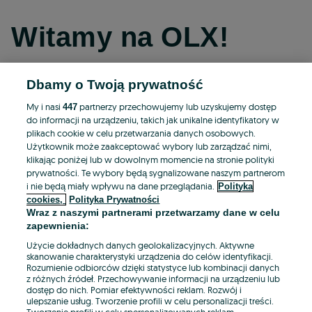
Witamy na OLX!
Dbamy o Twoją prywatność
Kontynuuj przez Facebooka
My i nasi
partnerzy przechowujemy lub uzyskujemy dostęp
447
do informacji na urządzeniu, takich jak unikalne identyfikatory w
Kontynuuj przez konto Apple
plikach cookie w celu przetwarzania danych osobowych.
Użytkownik może zaakceptować wybory lub zarządzać nimi,
klikając poniżej lub w dowolnym momencie na stronie polityki
prywatności. Te wybory będą sygnalizowane naszym partnerom
Kontynuuj przez konto Google
i nie będą miały wpływu na dane przeglądania.
Polityka
cookies,
Polityka Prywatności
Wraz z naszymi partnerami przetwarzamy dane w celu
LUB
zapewnienia:
Zaloguj się
Załóż konto
Użycie dokładnych danych geolokalizacyjnych. Aktywne
skanowanie charakterystyki urządzenia do celów identyfikacji.
Rozumienie odbiorców dzięki statystyce lub kombinacji danych
E-mail
z różnych źródeł. Przechowywanie informacji na urządzeniu lub
dostęp do nich. Pomiar efektywności reklam. Rozwój i
ulepszanie usług. Tworzenie profili w celu personalizacji treści.
Tworzenie profili w celu spersonalizowanych reklam.