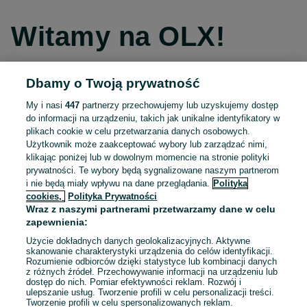
Witamy na OLX!
Dbamy o Twoją prywatność
Kontynuuj przez Facebooka
My i nasi
447
partnerzy przechowujemy lub uzyskujemy dostęp
do informacji na urządzeniu, takich jak unikalne identyfikatory w
Kontynuuj przez konto Apple
plikach cookie w celu przetwarzania danych osobowych.
Użytkownik może zaakceptować wybory lub zarządzać nimi,
klikając poniżej lub w dowolnym momencie na stronie polityki
prywatności. Te wybory będą sygnalizowane naszym partnerom
Kontynuuj przez konto Google
i nie będą miały wpływu na dane przeglądania.
Polityka
cookies,
Polityka Prywatności
Wraz z naszymi partnerami przetwarzamy dane w celu
LUB
zapewnienia:
Zaloguj się
Załóż konto
Użycie dokładnych danych geolokalizacyjnych. Aktywne
skanowanie charakterystyki urządzenia do celów identyfikacji.
Rozumienie odbiorców dzięki statystyce lub kombinacji danych
E-mail
z różnych źródeł. Przechowywanie informacji na urządzeniu lub
dostęp do nich. Pomiar efektywności reklam. Rozwój i
ulepszanie usług. Tworzenie profili w celu personalizacji treści.
Tworzenie profili w celu spersonalizowanych reklam.