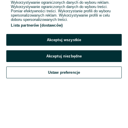
Wykorzystywanie ograniczonych danych do wyboru reklam.
Wykorzystywanie ograniczonych danych do wyboru treści.
Hasło
Pomiar efektywności treści. Wykorzystanie profili do wyboru
spersonalizowanych reklam. Wykorzystywanie profili w celu
doboru spersonalizowanych treści.
Lista partnerów (dostawców)
Nie pamiętasz hasła?
Akceptuj wszystkie
Zaloguj się
Akceptuj niezbędne
Kontynuując za pośrednictwem jednego z dostawców wskazanych powyżej,
Ustaw preferencje
akceptuję
Regulamin serwisu
OLX.pl w jego aktualnym brzmieniu.