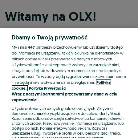
Witamy na OLX!
Dbamy o Twoją prywatność
Kontynuuj przez Facebooka
My i nasi
447
partnerzy przechowujemy lub uzyskujemy dostęp
do informacji na urządzeniu, takich jak unikalne identyfikatory w
Kontynuuj przez konto Apple
plikach cookie w celu przetwarzania danych osobowych.
Użytkownik może zaakceptować wybory lub zarządzać nimi,
klikając poniżej lub w dowolnym momencie na stronie polityki
prywatności. Te wybory będą sygnalizowane naszym partnerom
Kontynuuj przez konto Google
i nie będą miały wpływu na dane przeglądania.
Polityka
cookies,
Polityka Prywatności
Wraz z naszymi partnerami przetwarzamy dane w celu
LUB
zapewnienia:
Zaloguj się
Załóż konto
Użycie dokładnych danych geolokalizacyjnych. Aktywne
skanowanie charakterystyki urządzenia do celów identyfikacji.
Rozumienie odbiorców dzięki statystyce lub kombinacji danych
E-mail
z różnych źródeł. Przechowywanie informacji na urządzeniu lub
dostęp do nich. Pomiar efektywności reklam. Rozwój i
ulepszanie usług. Tworzenie profili w celu personalizacji treści.
Tworzenie profili w celu spersonalizowanych reklam.