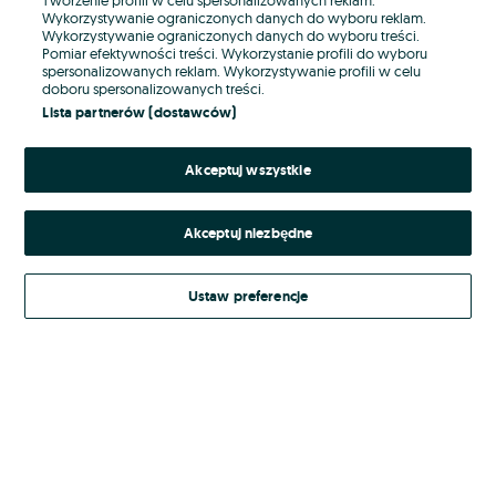
Wykorzystywanie ograniczonych danych do wyboru reklam.
Wykorzystywanie ograniczonych danych do wyboru treści.
Hasło
Pomiar efektywności treści. Wykorzystanie profili do wyboru
spersonalizowanych reklam. Wykorzystywanie profili w celu
doboru spersonalizowanych treści.
Lista partnerów (dostawców)
Nie pamiętasz hasła?
Akceptuj wszystkie
Zaloguj się
Akceptuj niezbędne
Kontynuując za pośrednictwem jednego z dostawców wskazanych powyżej,
akceptuję
Regulamin serwisu
OLX.pl w jego aktualnym brzmieniu.
Ustaw preferencje