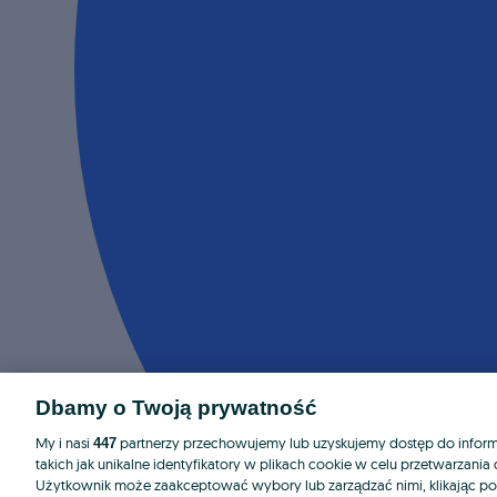
Dbamy o Twoją prywatność
My i nasi
partnerzy przechowujemy lub uzyskujemy dostęp do informa
447
takich jak unikalne identyfikatory w plikach cookie w celu przetwarzan
Użytkownik może zaakceptować wybory lub zarządzać nimi, klikając po