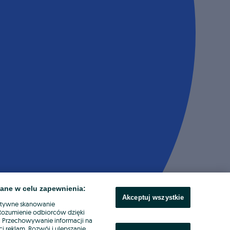
ane w celu zapewnienia:
Akceptuj wszystkie
ktywne skanowanie
. Rozumienie odbiorców dzięki
ł. Przechowywanie informacji na
i reklam. Rozwój i ulepszanie