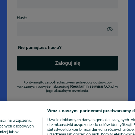
Hasło
Nie pamiętasz hasła?
Zaloguj się
Kontynuując za pośrednictwem jednego z dostawców
wskazanych powyżej, akceptuję
OLX.pl w
Regulamin serwisu
jego aktualnym brzmieniu.
Wraz z naszymi partnerami przetwarzamy d
Użycie dokładnych danych geolokalizacyjnych. A
cji na urządzeniu,
charakterystyki urządzenia do celów identyfikacji
ia danych osobowych.
statystyce lub kombinacji danych z różnych źróde
niżej lub w
urządzeniu lub dostęp do nich. Pomiar efektywnośc