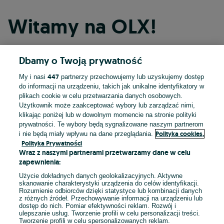
Witamy na OLX!
Dbamy o Twoją prywatność
Kontynuuj przez Facebooka
447
My i nasi
partnerzy przechowujemy lub uzyskujemy dostęp
do informacji na urządzeniu, takich jak unikalne identyfikatory w
Kontynuuj przez konto Apple
plikach cookie w celu przetwarzania danych osobowych.
Użytkownik może zaakceptować wybory lub zarządzać nimi,
klikając poniżej lub w dowolnym momencie na stronie polityki
prywatności. Te wybory będą sygnalizowane naszym partnerom
Kontynuuj przez konto Google
Polityka cookies,
i nie będą miały wpływu na dane przeglądania.
Polityka Prywatności
Wraz z naszymi partnerami przetwarzamy dane w celu
LUB
zapewnienia:
Zaloguj się
Załóż konto
Użycie dokładnych danych geolokalizacyjnych. Aktywne
skanowanie charakterystyki urządzenia do celów identyfikacji.
Rozumienie odbiorców dzięki statystyce lub kombinacji danych
E-mail
z różnych źródeł. Przechowywanie informacji na urządzeniu lub
dostęp do nich. Pomiar efektywności reklam. Rozwój i
ulepszanie usług. Tworzenie profili w celu personalizacji treści.
Tworzenie profili w celu spersonalizowanych reklam.