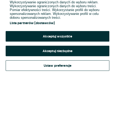
Wykorzystywanie ograniczonych danych do wyboru reklam.
Wykorzystywanie ograniczonych danych do wyboru treści.
Hasło
Pomiar efektywności treści. Wykorzystanie profili do wyboru
spersonalizowanych reklam. Wykorzystywanie profili w celu
doboru spersonalizowanych treści.
Lista partnerów (dostawców)
Nie pamiętasz hasła?
Akceptuj wszystkie
Zaloguj się
Akceptuj niezbędne
Kontynuując za pośrednictwem jednego z dostawców wskazanych powyżej,
Ustaw preferencje
Regulamin serwisu
akceptuję
OLX.pl w jego aktualnym brzmieniu.