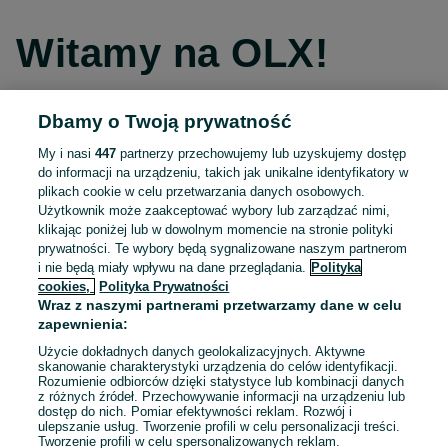
Witamy na OLX!
Dbamy o Twoją prywatność
Kontynuuj przez Facebooka
My i nasi
447
partnerzy przechowujemy lub uzyskujemy dostęp
do informacji na urządzeniu, takich jak unikalne identyfikatory w
Kontynuuj przez konto Apple
plikach cookie w celu przetwarzania danych osobowych.
Użytkownik może zaakceptować wybory lub zarządzać nimi,
klikając poniżej lub w dowolnym momencie na stronie polityki
prywatności. Te wybory będą sygnalizowane naszym partnerom
Kontynuuj przez konto Google
i nie będą miały wpływu na dane przeglądania.
Polityka
cookies,
Polityka Prywatności
Wraz z naszymi partnerami przetwarzamy dane w celu
LUB
zapewnienia:
Zaloguj się
Załóż konto
Użycie dokładnych danych geolokalizacyjnych. Aktywne
skanowanie charakterystyki urządzenia do celów identyfikacji.
Rozumienie odbiorców dzięki statystyce lub kombinacji danych
E-mail
z różnych źródeł. Przechowywanie informacji na urządzeniu lub
dostęp do nich. Pomiar efektywności reklam. Rozwój i
ulepszanie usług. Tworzenie profili w celu personalizacji treści.
Tworzenie profili w celu spersonalizowanych reklam.