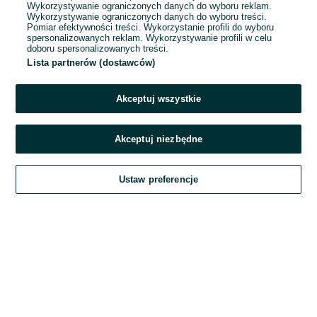
Wykorzystywanie ograniczonych danych do wyboru reklam.
Wykorzystywanie ograniczonych danych do wyboru treści.
Hasło
Pomiar efektywności treści. Wykorzystanie profili do wyboru
spersonalizowanych reklam. Wykorzystywanie profili w celu
doboru spersonalizowanych treści.
Lista partnerów (dostawców)
Nie pamiętasz hasła?
Akceptuj wszystkie
Zaloguj się
Akceptuj niezbędne
Kontynuując za pośrednictwem jednego z dostawców wskazanych powyżej,
Ustaw preferencje
akceptuję
Regulamin serwisu
OLX.pl w jego aktualnym brzmieniu.