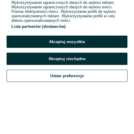
Wykorzystywanie ograniczonych danych do wyboru reklam.
Wykorzystywanie ograniczonych danych do wyboru treści.
Hasło
Pomiar efektywności treści. Wykorzystanie profili do wyboru
spersonalizowanych reklam. Wykorzystywanie profili w celu
doboru spersonalizowanych treści.
Lista partnerów (dostawców)
Nie pamiętasz hasła?
Akceptuj wszystkie
Zaloguj się
Akceptuj niezbędne
Kontynuując za pośrednictwem jednego z dostawców wskazanych powyżej,
Ustaw preferencje
akceptuję
Regulamin serwisu
OLX.pl w jego aktualnym brzmieniu.