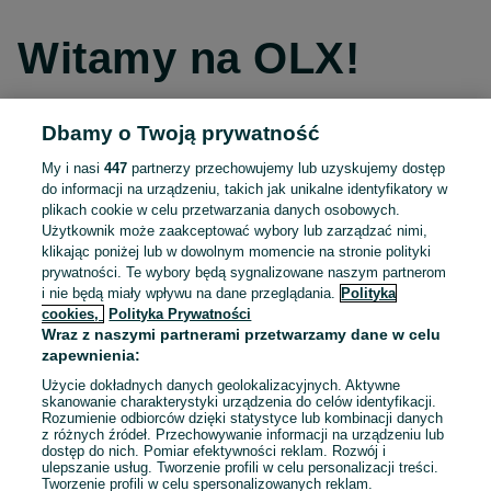
Witamy na OLX!
Dbamy o Twoją prywatność
Kontynuuj przez Facebooka
My i nasi
447
partnerzy przechowujemy lub uzyskujemy dostęp
do informacji na urządzeniu, takich jak unikalne identyfikatory w
Kontynuuj przez konto Apple
plikach cookie w celu przetwarzania danych osobowych.
Użytkownik może zaakceptować wybory lub zarządzać nimi,
klikając poniżej lub w dowolnym momencie na stronie polityki
prywatności. Te wybory będą sygnalizowane naszym partnerom
Kontynuuj przez konto Google
i nie będą miały wpływu na dane przeglądania.
Polityka
cookies,
Polityka Prywatności
Wraz z naszymi partnerami przetwarzamy dane w celu
LUB
zapewnienia:
Zaloguj się
Załóż konto
Użycie dokładnych danych geolokalizacyjnych. Aktywne
skanowanie charakterystyki urządzenia do celów identyfikacji.
Rozumienie odbiorców dzięki statystyce lub kombinacji danych
E-mail
z różnych źródeł. Przechowywanie informacji na urządzeniu lub
dostęp do nich. Pomiar efektywności reklam. Rozwój i
ulepszanie usług. Tworzenie profili w celu personalizacji treści.
Tworzenie profili w celu spersonalizowanych reklam.