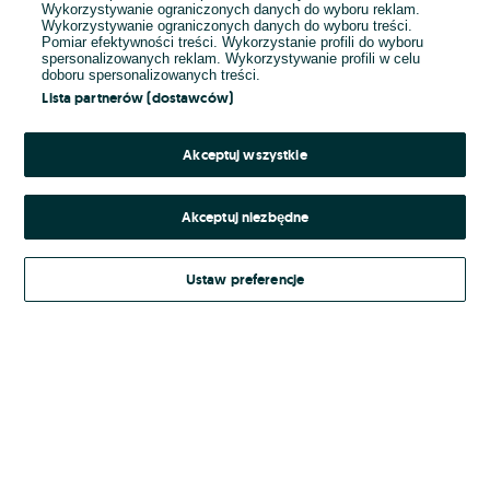
Wykorzystywanie ograniczonych danych do wyboru reklam.
Wykorzystywanie ograniczonych danych do wyboru treści.
Hasło
Pomiar efektywności treści. Wykorzystanie profili do wyboru
spersonalizowanych reklam. Wykorzystywanie profili w celu
doboru spersonalizowanych treści.
Lista partnerów (dostawców)
Nie pamiętasz hasła?
Akceptuj wszystkie
Zaloguj się
Akceptuj niezbędne
Kontynuując za pośrednictwem jednego z dostawców wskazanych powyżej,
Ustaw preferencje
Regulamin serwisu
akceptuję
OLX.pl w jego aktualnym brzmieniu.