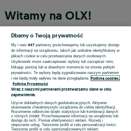
Witamy na OLX!
Dbamy o Twoją prywatność
Kontynuuj przez Facebooka
447
My i nasi
partnerzy przechowujemy lub uzyskujemy dostęp
do informacji na urządzeniu, takich jak unikalne identyfikatory w
Kontynuuj przez konto Apple
plikach cookie w celu przetwarzania danych osobowych.
Użytkownik może zaakceptować wybory lub zarządzać nimi,
klikając poniżej lub w dowolnym momencie na stronie polityki
prywatności. Te wybory będą sygnalizowane naszym partnerom
Kontynuuj przez konto Google
Polityka cookies,
i nie będą miały wpływu na dane przeglądania.
Polityka Prywatności
Wraz z naszymi partnerami przetwarzamy dane w celu
LUB
zapewnienia:
Zaloguj się
Załóż konto
Użycie dokładnych danych geolokalizacyjnych. Aktywne
skanowanie charakterystyki urządzenia do celów identyfikacji.
Rozumienie odbiorców dzięki statystyce lub kombinacji danych
E-mail
z różnych źródeł. Przechowywanie informacji na urządzeniu lub
dostęp do nich. Pomiar efektywności reklam. Rozwój i
ulepszanie usług. Tworzenie profili w celu personalizacji treści.
Tworzenie profili w celu spersonalizowanych reklam.