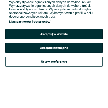
Wykorzystywanie ograniczonych danych do wyboru reklam.
Wykorzystywanie ograniczonych danych do wyboru treści.
Hasło
Pomiar efektywności treści. Wykorzystanie profili do wyboru
spersonalizowanych reklam. Wykorzystywanie profili w celu
doboru spersonalizowanych treści.
Lista partnerów (dostawców)
Nie pamiętasz hasła?
Akceptuj wszystkie
Zaloguj się
Akceptuj niezbędne
Kontynuując za pośrednictwem jednego z dostawców wskazanych powyżej,
Ustaw preferencje
Regulamin serwisu
akceptuję
OLX.pl w jego aktualnym brzmieniu.