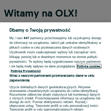
Witamy na OLX!
Dbamy o Twoją prywatność
Kontynuuj przez Facebooka
447
My i nasi
partnerzy przechowujemy lub uzyskujemy dostęp
do informacji na urządzeniu, takich jak unikalne identyfikatory w
Kontynuuj przez konto Apple
plikach cookie w celu przetwarzania danych osobowych.
Użytkownik może zaakceptować wybory lub zarządzać nimi,
klikając poniżej lub w dowolnym momencie na stronie polityki
prywatności. Te wybory będą sygnalizowane naszym partnerom
Kontynuuj przez konto Google
Polityka cookies,
i nie będą miały wpływu na dane przeglądania.
Polityka Prywatności
Wraz z naszymi partnerami przetwarzamy dane w celu
LUB
zapewnienia:
Zaloguj się
Załóż konto
Użycie dokładnych danych geolokalizacyjnych. Aktywne
skanowanie charakterystyki urządzenia do celów identyfikacji.
Rozumienie odbiorców dzięki statystyce lub kombinacji danych
E-mail
z różnych źródeł. Przechowywanie informacji na urządzeniu lub
dostęp do nich. Pomiar efektywności reklam. Rozwój i
ulepszanie usług. Tworzenie profili w celu personalizacji treści.
Tworzenie profili w celu spersonalizowanych reklam.