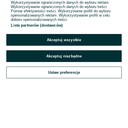
Wykorzystywanie ograniczonych danych do wyboru reklam.
Wykorzystywanie ograniczonych danych do wyboru treści.
Hasło
Pomiar efektywności treści. Wykorzystanie profili do wyboru
spersonalizowanych reklam. Wykorzystywanie profili w celu
doboru spersonalizowanych treści.
Lista partnerów (dostawców)
Nie pamiętasz hasła?
Akceptuj wszystkie
Zaloguj się
Akceptuj niezbędne
Kontynuując za pośrednictwem jednego z dostawców wskazanych powyżej,
Ustaw preferencje
akceptuję
Regulamin serwisu
OLX.pl w jego aktualnym brzmieniu.