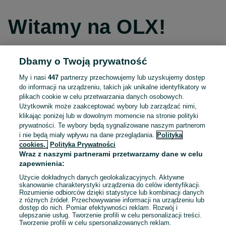
Witamy na OLX!
Dbamy o Twoją prywatność
Kontynuuj przez Facebooka
My i nasi
447
partnerzy przechowujemy lub uzyskujemy dostęp
do informacji na urządzeniu, takich jak unikalne identyfikatory w
Kontynuuj przez konto Apple
plikach cookie w celu przetwarzania danych osobowych.
Użytkownik może zaakceptować wybory lub zarządzać nimi,
klikając poniżej lub w dowolnym momencie na stronie polityki
prywatności. Te wybory będą sygnalizowane naszym partnerom
Kontynuuj przez konto Google
i nie będą miały wpływu na dane przeglądania.
Polityka
cookies,
Polityka Prywatności
Wraz z naszymi partnerami przetwarzamy dane w celu
LUB
zapewnienia:
Zaloguj się
Załóż konto
Użycie dokładnych danych geolokalizacyjnych. Aktywne
skanowanie charakterystyki urządzenia do celów identyfikacji.
Rozumienie odbiorców dzięki statystyce lub kombinacji danych
E-mail
z różnych źródeł. Przechowywanie informacji na urządzeniu lub
dostęp do nich. Pomiar efektywności reklam. Rozwój i
ulepszanie usług. Tworzenie profili w celu personalizacji treści.
Tworzenie profili w celu spersonalizowanych reklam.