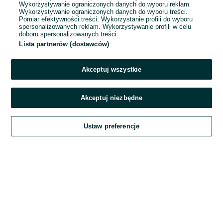
Wykorzystywanie ograniczonych danych do wyboru reklam.
Wykorzystywanie ograniczonych danych do wyboru treści.
Hasło
Pomiar efektywności treści. Wykorzystanie profili do wyboru
spersonalizowanych reklam. Wykorzystywanie profili w celu
doboru spersonalizowanych treści.
Lista partnerów (dostawców)
Nie pamiętasz hasła?
Akceptuj wszystkie
Zaloguj się
Akceptuj niezbędne
Kontynuując za pośrednictwem jednego z dostawców wskazanych powyżej,
Ustaw preferencje
akceptuję
Regulamin serwisu
OLX.pl w jego aktualnym brzmieniu.