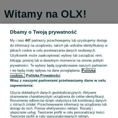
Witamy na OLX!
Dbamy o Twoją prywatność
Kontynuuj przez Facebooka
My i nasi
447
partnerzy przechowujemy lub uzyskujemy dostęp
do informacji na urządzeniu, takich jak unikalne identyfikatory w
Kontynuuj przez konto Apple
plikach cookie w celu przetwarzania danych osobowych.
Użytkownik może zaakceptować wybory lub zarządzać nimi,
klikając poniżej lub w dowolnym momencie na stronie polityki
prywatności. Te wybory będą sygnalizowane naszym partnerom
Kontynuuj przez konto Google
i nie będą miały wpływu na dane przeglądania.
Polityka
cookies,
Polityka Prywatności
Wraz z naszymi partnerami przetwarzamy dane w celu
LUB
zapewnienia:
Zaloguj się
Załóż konto
Użycie dokładnych danych geolokalizacyjnych. Aktywne
skanowanie charakterystyki urządzenia do celów identyfikacji.
Rozumienie odbiorców dzięki statystyce lub kombinacji danych
E-mail
z różnych źródeł. Przechowywanie informacji na urządzeniu lub
dostęp do nich. Pomiar efektywności reklam. Rozwój i
ulepszanie usług. Tworzenie profili w celu personalizacji treści.
Tworzenie profili w celu spersonalizowanych reklam.