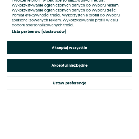
Wykorzystywanie ograniczonych danych do wyboru reklam.
Wykorzystywanie ograniczonych danych do wyboru treści.
Hasło
Pomiar efektywności treści. Wykorzystanie profili do wyboru
spersonalizowanych reklam. Wykorzystywanie profili w celu
doboru spersonalizowanych treści.
Lista partnerów (dostawców)
Nie pamiętasz hasła?
Akceptuj wszystkie
Zaloguj się
Akceptuj niezbędne
Kontynuując za pośrednictwem jednego z dostawców wskazanych powyżej,
akceptuję
Regulamin serwisu
OLX.pl w jego aktualnym brzmieniu.
Ustaw preferencje