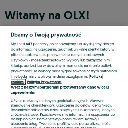
Witamy na OLX!
Dbamy o Twoją prywatność
Kontynuuj przez Facebooka
My i nasi
447
partnerzy przechowujemy lub uzyskujemy dostęp
do informacji na urządzeniu, takich jak unikalne identyfikatory w
Kontynuuj przez konto Apple
plikach cookie w celu przetwarzania danych osobowych.
Użytkownik może zaakceptować wybory lub zarządzać nimi,
klikając poniżej lub w dowolnym momencie na stronie polityki
prywatności. Te wybory będą sygnalizowane naszym partnerom
Kontynuuj przez konto Google
i nie będą miały wpływu na dane przeglądania.
Polityka
cookies,
Polityka Prywatności
Wraz z naszymi partnerami przetwarzamy dane w celu
LUB
zapewnienia:
Zaloguj się
Załóż konto
Użycie dokładnych danych geolokalizacyjnych. Aktywne
skanowanie charakterystyki urządzenia do celów identyfikacji.
Rozumienie odbiorców dzięki statystyce lub kombinacji danych
E-mail
z różnych źródeł. Przechowywanie informacji na urządzeniu lub
dostęp do nich. Pomiar efektywności reklam. Rozwój i
ulepszanie usług. Tworzenie profili w celu personalizacji treści.
Tworzenie profili w celu spersonalizowanych reklam.