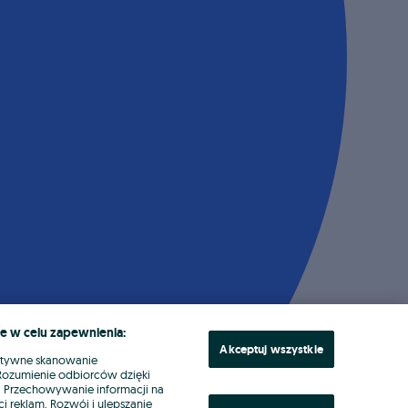
e w celu zapewnienia:
Akceptuj wszystkie
ktywne skanowanie
. Rozumienie odbiorców dzięki
ł. Przechowywanie informacji na
i reklam. Rozwój i ulepszanie