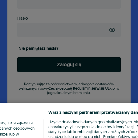
Hasło
Nie pamiętasz hasła?
Zaloguj się
Kontynuując za pośrednictwem jednego z dostawców
wskazanych powyżej, akceptuję
Regulamin serwisu
OLX.pl w
jego aktualnym brzmieniu.
Wraz z naszymi partnerami przetwarzamy dan
Użycie dokładnych danych geolokalizacyjnych. A
cji na urządzeniu,
charakterystyki urządzenia do celów identyfikacji
ia danych osobowych.
statystyce lub kombinacji danych z różnych źróde
niżej lub w
urządzeniu lub dostęp do nich. Pomiar efektywnośc