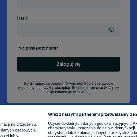
Hasło
Nie pamiętasz hasła?
Zaloguj się
Kontynuując za pośrednictwem jednego z dostawców
Regulamin serwisu
wskazanych powyżej, akceptuję
OLX.pl w
jego aktualnym brzmieniu.
Wraz z naszymi partnerami przetwarzamy dan
Użycie dokładnych danych geolokalizacyjnych. A
macji na urządzeniu,
charakterystyki urządzenia do celów identyfikacji
ia danych osobowych.
statystyce lub kombinacji danych z różnych źróde
niżej lub w