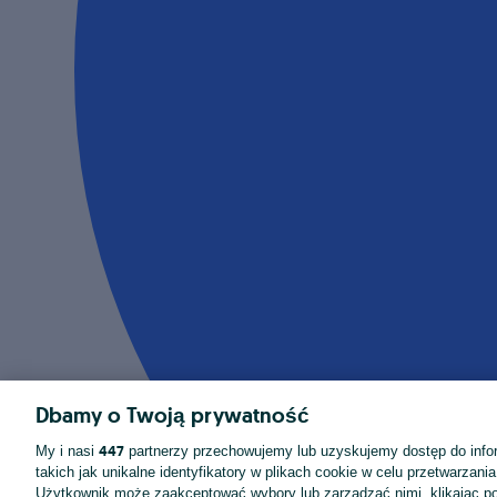
Dbamy o Twoją prywatność
447
My i nasi
partnerzy przechowujemy lub uzyskujemy dostęp do infor
takich jak unikalne identyfikatory w plikach cookie w celu przetwarzan
Użytkownik może zaakceptować wybory lub zarządzać nimi, klikając po