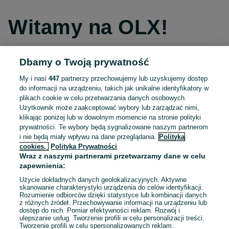
Witamy na OLX!
Dbamy o Twoją prywatność
Kontynuuj przez Facebooka
My i nasi
447
partnerzy przechowujemy lub uzyskujemy dostęp
do informacji na urządzeniu, takich jak unikalne identyfikatory w
Kontynuuj przez konto Apple
plikach cookie w celu przetwarzania danych osobowych.
Użytkownik może zaakceptować wybory lub zarządzać nimi,
klikając poniżej lub w dowolnym momencie na stronie polityki
prywatności. Te wybory będą sygnalizowane naszym partnerom
Kontynuuj przez konto Google
i nie będą miały wpływu na dane przeglądania.
Polityka
cookies,
Polityka Prywatności
Wraz z naszymi partnerami przetwarzamy dane w celu
LUB
zapewnienia:
Zaloguj się
Załóż konto
Użycie dokładnych danych geolokalizacyjnych. Aktywne
skanowanie charakterystyki urządzenia do celów identyfikacji.
Rozumienie odbiorców dzięki statystyce lub kombinacji danych
E-mail
z różnych źródeł. Przechowywanie informacji na urządzeniu lub
dostęp do nich. Pomiar efektywności reklam. Rozwój i
ulepszanie usług. Tworzenie profili w celu personalizacji treści.
Tworzenie profili w celu spersonalizowanych reklam.