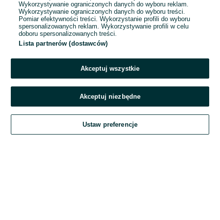
Wykorzystywanie ograniczonych danych do wyboru reklam.
Wykorzystywanie ograniczonych danych do wyboru treści.
Hasło
Pomiar efektywności treści. Wykorzystanie profili do wyboru
spersonalizowanych reklam. Wykorzystywanie profili w celu
doboru spersonalizowanych treści.
Lista partnerów (dostawców)
Nie pamiętasz hasła?
Akceptuj wszystkie
Zaloguj się
Akceptuj niezbędne
Kontynuując za pośrednictwem jednego z dostawców wskazanych powyżej,
Ustaw preferencje
akceptuję
Regulamin serwisu
OLX.pl w jego aktualnym brzmieniu.