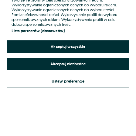
Wykorzystywanie ograniczonych danych do wyboru reklam.
Wykorzystywanie ograniczonych danych do wyboru treści.
Hasło
Pomiar efektywności treści. Wykorzystanie profili do wyboru
spersonalizowanych reklam. Wykorzystywanie profili w celu
doboru spersonalizowanych treści.
Lista partnerów (dostawców)
Nie pamiętasz hasła?
Akceptuj wszystkie
Zaloguj się
Akceptuj niezbędne
Kontynuując za pośrednictwem jednego z dostawców wskazanych powyżej,
akceptuję
Regulamin serwisu
OLX.pl w jego aktualnym brzmieniu.
Ustaw preferencje