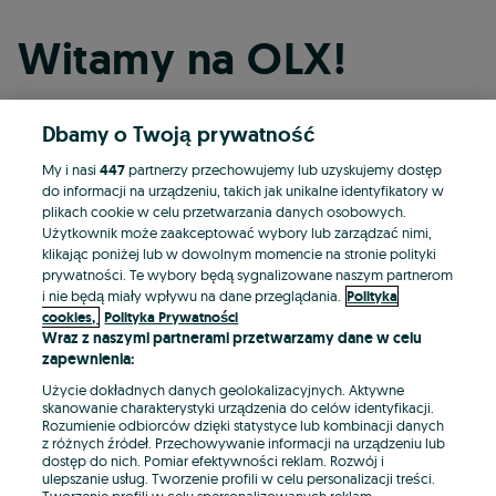
Witamy na OLX!
Dbamy o Twoją prywatność
Kontynuuj przez Facebooka
My i nasi
447
partnerzy przechowujemy lub uzyskujemy dostęp
do informacji na urządzeniu, takich jak unikalne identyfikatory w
Kontynuuj przez konto Apple
plikach cookie w celu przetwarzania danych osobowych.
Użytkownik może zaakceptować wybory lub zarządzać nimi,
klikając poniżej lub w dowolnym momencie na stronie polityki
prywatności. Te wybory będą sygnalizowane naszym partnerom
Kontynuuj przez konto Google
i nie będą miały wpływu na dane przeglądania.
Polityka
cookies,
Polityka Prywatności
Wraz z naszymi partnerami przetwarzamy dane w celu
LUB
zapewnienia:
Zaloguj się
Załóż konto
Użycie dokładnych danych geolokalizacyjnych. Aktywne
skanowanie charakterystyki urządzenia do celów identyfikacji.
Rozumienie odbiorców dzięki statystyce lub kombinacji danych
E-mail
z różnych źródeł. Przechowywanie informacji na urządzeniu lub
dostęp do nich. Pomiar efektywności reklam. Rozwój i
ulepszanie usług. Tworzenie profili w celu personalizacji treści.
Tworzenie profili w celu spersonalizowanych reklam.