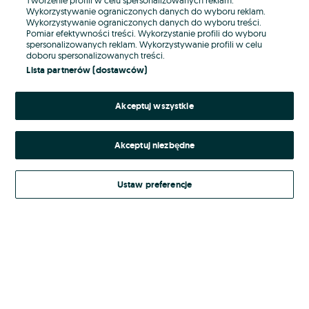
Wykorzystywanie ograniczonych danych do wyboru reklam.
Wykorzystywanie ograniczonych danych do wyboru treści.
Hasło
Pomiar efektywności treści. Wykorzystanie profili do wyboru
spersonalizowanych reklam. Wykorzystywanie profili w celu
doboru spersonalizowanych treści.
Lista partnerów (dostawców)
Nie pamiętasz hasła?
Akceptuj wszystkie
Zaloguj się
Akceptuj niezbędne
Kontynuując za pośrednictwem jednego z dostawców wskazanych powyżej,
akceptuję
Regulamin serwisu
OLX.pl w jego aktualnym brzmieniu.
Ustaw preferencje