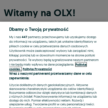
Witamy na OLX!
Dbamy o Twoją prywatność
Kontynuuj przez Facebooka
My i nasi
447
partnerzy przechowujemy lub uzyskujemy dostęp
do informacji na urządzeniu, takich jak unikalne identyfikatory w
Kontynuuj przez konto Apple
plikach cookie w celu przetwarzania danych osobowych.
Użytkownik może zaakceptować wybory lub zarządzać nimi,
klikając poniżej lub w dowolnym momencie na stronie polityki
prywatności. Te wybory będą sygnalizowane naszym partnerom
Kontynuuj przez konto Google
i nie będą miały wpływu na dane przeglądania.
Polityka
cookies,
Polityka Prywatności
Wraz z naszymi partnerami przetwarzamy dane w celu
LUB
zapewnienia:
Zaloguj się
Załóż konto
Użycie dokładnych danych geolokalizacyjnych. Aktywne
skanowanie charakterystyki urządzenia do celów identyfikacji.
Rozumienie odbiorców dzięki statystyce lub kombinacji danych
E-mail
z różnych źródeł. Przechowywanie informacji na urządzeniu lub
dostęp do nich. Pomiar efektywności reklam. Rozwój i
ulepszanie usług. Tworzenie profili w celu personalizacji treści.
Tworzenie profili w celu spersonalizowanych reklam.