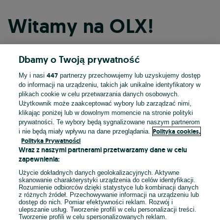
Witamy na OLX!
Dbamy o Twoją prywatność
Kontynuuj przez Facebooka
447
My i nasi
partnerzy przechowujemy lub uzyskujemy dostęp
do informacji na urządzeniu, takich jak unikalne identyfikatory w
Kontynuuj przez konto Apple
plikach cookie w celu przetwarzania danych osobowych.
Użytkownik może zaakceptować wybory lub zarządzać nimi,
klikając poniżej lub w dowolnym momencie na stronie polityki
prywatności. Te wybory będą sygnalizowane naszym partnerom
Kontynuuj przez konto Google
Polityka cookies,
i nie będą miały wpływu na dane przeglądania.
Polityka Prywatności
Wraz z naszymi partnerami przetwarzamy dane w celu
LUB
zapewnienia:
Zaloguj się
Załóż konto
Użycie dokładnych danych geolokalizacyjnych. Aktywne
skanowanie charakterystyki urządzenia do celów identyfikacji.
Rozumienie odbiorców dzięki statystyce lub kombinacji danych
E-mail
z różnych źródeł. Przechowywanie informacji na urządzeniu lub
dostęp do nich. Pomiar efektywności reklam. Rozwój i
ulepszanie usług. Tworzenie profili w celu personalizacji treści.
Tworzenie profili w celu spersonalizowanych reklam.