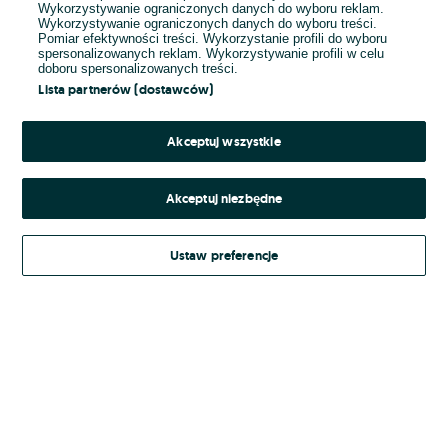
Wykorzystywanie ograniczonych danych do wyboru reklam.
Wykorzystywanie ograniczonych danych do wyboru treści.
Hasło
Pomiar efektywności treści. Wykorzystanie profili do wyboru
spersonalizowanych reklam. Wykorzystywanie profili w celu
doboru spersonalizowanych treści.
Lista partnerów (dostawców)
Nie pamiętasz hasła?
Akceptuj wszystkie
Zaloguj się
Akceptuj niezbędne
Kontynuując za pośrednictwem jednego z dostawców wskazanych powyżej,
Ustaw preferencje
Regulamin serwisu
akceptuję
OLX.pl w jego aktualnym brzmieniu.