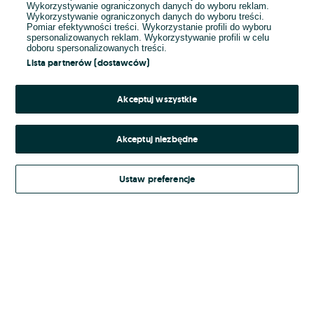
Wykorzystywanie ograniczonych danych do wyboru reklam.
Wykorzystywanie ograniczonych danych do wyboru treści.
Hasło
Pomiar efektywności treści. Wykorzystanie profili do wyboru
spersonalizowanych reklam. Wykorzystywanie profili w celu
doboru spersonalizowanych treści.
Lista partnerów (dostawców)
Nie pamiętasz hasła?
Akceptuj wszystkie
Zaloguj się
Akceptuj niezbędne
Kontynuując za pośrednictwem jednego z dostawców wskazanych powyżej,
Ustaw preferencje
Regulamin serwisu
akceptuję
OLX.pl w jego aktualnym brzmieniu.