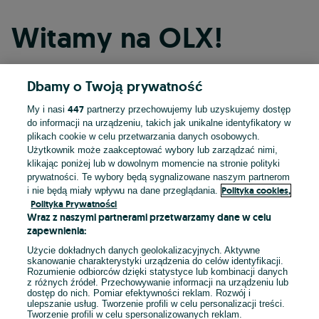
Witamy na OLX!
Dbamy o Twoją prywatność
Kontynuuj przez Facebooka
447
My i nasi
partnerzy przechowujemy lub uzyskujemy dostęp
do informacji na urządzeniu, takich jak unikalne identyfikatory w
Kontynuuj przez konto Apple
plikach cookie w celu przetwarzania danych osobowych.
Użytkownik może zaakceptować wybory lub zarządzać nimi,
klikając poniżej lub w dowolnym momencie na stronie polityki
prywatności. Te wybory będą sygnalizowane naszym partnerom
Kontynuuj przez konto Google
Polityka cookies,
i nie będą miały wpływu na dane przeglądania.
Polityka Prywatności
Wraz z naszymi partnerami przetwarzamy dane w celu
LUB
zapewnienia:
Zaloguj się
Załóż konto
Użycie dokładnych danych geolokalizacyjnych. Aktywne
skanowanie charakterystyki urządzenia do celów identyfikacji.
Rozumienie odbiorców dzięki statystyce lub kombinacji danych
E-mail
z różnych źródeł. Przechowywanie informacji na urządzeniu lub
dostęp do nich. Pomiar efektywności reklam. Rozwój i
ulepszanie usług. Tworzenie profili w celu personalizacji treści.
Tworzenie profili w celu spersonalizowanych reklam.