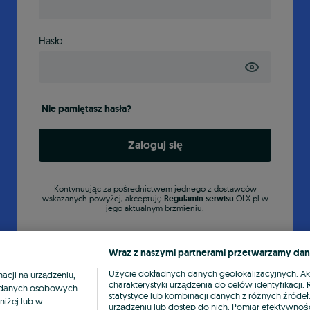
Hasło
Nie pamiętasz hasła?
Zaloguj się
Kontynuując za pośrednictwem jednego z dostawców
wskazanych powyżej, akceptuję
Regulamin serwisu
OLX.pl w
jego aktualnym brzmieniu.
Wraz z naszymi partnerami przetwarzamy dan
Użycie dokładnych danych geolokalizacyjnych. A
cji na urządzeniu,
charakterystyki urządzenia do celów identyfikacji
ia danych osobowych.
statystyce lub kombinacji danych z różnych źróde
niżej lub w
urządzeniu lub dostęp do nich. Pomiar efektywnośc