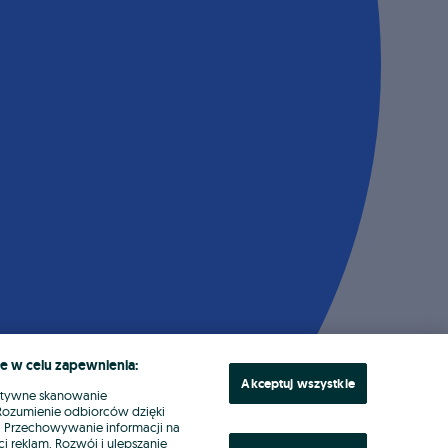
e w celu zapewnienia:
Akceptuj wszystkie
ktywne skanowanie
. Rozumienie odbiorców dzięki
ł. Przechowywanie informacji na
i reklam. Rozwój i ulepszanie