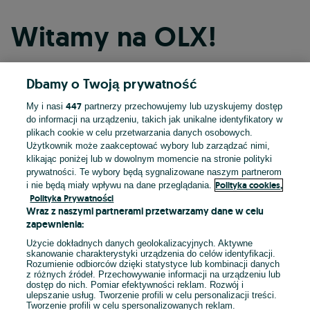
Witamy na OLX!
Dbamy o Twoją prywatność
Kontynuuj przez Facebooka
447
My i nasi
partnerzy przechowujemy lub uzyskujemy dostęp
do informacji na urządzeniu, takich jak unikalne identyfikatory w
Kontynuuj przez konto Apple
plikach cookie w celu przetwarzania danych osobowych.
Użytkownik może zaakceptować wybory lub zarządzać nimi,
klikając poniżej lub w dowolnym momencie na stronie polityki
prywatności. Te wybory będą sygnalizowane naszym partnerom
Kontynuuj przez konto Google
Polityka cookies,
i nie będą miały wpływu na dane przeglądania.
Polityka Prywatności
Wraz z naszymi partnerami przetwarzamy dane w celu
LUB
zapewnienia:
Zaloguj się
Załóż konto
Użycie dokładnych danych geolokalizacyjnych. Aktywne
skanowanie charakterystyki urządzenia do celów identyfikacji.
Rozumienie odbiorców dzięki statystyce lub kombinacji danych
E-mail
z różnych źródeł. Przechowywanie informacji na urządzeniu lub
dostęp do nich. Pomiar efektywności reklam. Rozwój i
ulepszanie usług. Tworzenie profili w celu personalizacji treści.
Tworzenie profili w celu spersonalizowanych reklam.