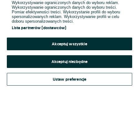
Wykorzystywanie ograniczonych danych do wyboru reklam.
Wykorzystywanie ograniczonych danych do wyboru treści.
Hasło
Pomiar efektywności treści. Wykorzystanie profili do wyboru
spersonalizowanych reklam. Wykorzystywanie profili w celu
doboru spersonalizowanych treści.
Lista partnerów (dostawców)
Nie pamiętasz hasła?
Akceptuj wszystkie
Zaloguj się
Akceptuj niezbędne
Kontynuując za pośrednictwem jednego z dostawców wskazanych powyżej,
Ustaw preferencje
Regulamin serwisu
akceptuję
OLX.pl w jego aktualnym brzmieniu.