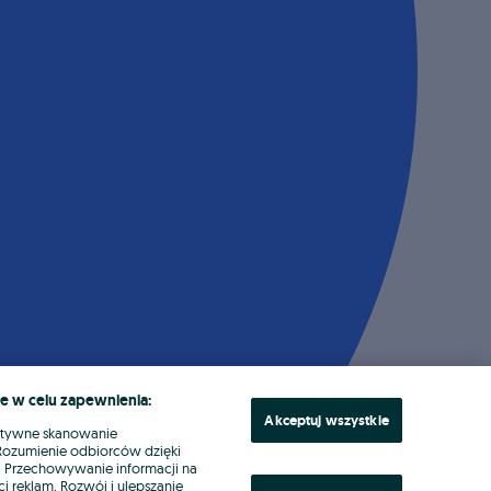
e w celu zapewnienia:
Akceptuj wszystkie
ktywne skanowanie
. Rozumienie odbiorców dzięki
ł. Przechowywanie informacji na
i reklam. Rozwój i ulepszanie