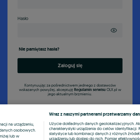
Hasło
Nie pamiętasz hasła?
Zaloguj się
Kontynuując za pośrednictwem jednego z dostawców
wskazanych powyżej, akceptuję
Regulamin serwisu
OLX.pl w
jego aktualnym brzmieniu.
Wraz z naszymi partnerami przetwarzamy dan
Użycie dokładnych danych geolokalizacyjnych. A
cji na urządzeniu,
charakterystyki urządzenia do celów identyfikacji
ia danych osobowych.
statystyce lub kombinacji danych z różnych źróde
niżej lub w
urządzeniu lub dostęp do nich. Pomiar efektywnośc