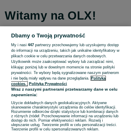
Witamy na OLX!
Dbamy o Twoją prywatność
Kontynuuj przez Facebooka
My i nasi
447
partnerzy przechowujemy lub uzyskujemy dostęp
do informacji na urządzeniu, takich jak unikalne identyfikatory w
Kontynuuj przez konto Apple
plikach cookie w celu przetwarzania danych osobowych.
Użytkownik może zaakceptować wybory lub zarządzać nimi,
klikając poniżej lub w dowolnym momencie na stronie polityki
prywatności. Te wybory będą sygnalizowane naszym partnerom
Kontynuuj przez konto Google
i nie będą miały wpływu na dane przeglądania.
Polityka
cookies,
Polityka Prywatności
Wraz z naszymi partnerami przetwarzamy dane w celu
LUB
zapewnienia:
Zaloguj się
Załóż konto
Użycie dokładnych danych geolokalizacyjnych. Aktywne
skanowanie charakterystyki urządzenia do celów identyfikacji.
Rozumienie odbiorców dzięki statystyce lub kombinacji danych
E-mail
z różnych źródeł. Przechowywanie informacji na urządzeniu lub
dostęp do nich. Pomiar efektywności reklam. Rozwój i
ulepszanie usług. Tworzenie profili w celu personalizacji treści.
Tworzenie profili w celu spersonalizowanych reklam.