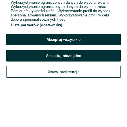
Wykorzystywanie ograniczonych danych do wyboru reklam.
Wykorzystywanie ograniczonych danych do wyboru treści.
Hasło
Pomiar efektywności treści. Wykorzystanie profili do wyboru
spersonalizowanych reklam. Wykorzystywanie profili w celu
doboru spersonalizowanych treści.
Lista partnerów (dostawców)
Nie pamiętasz hasła?
Akceptuj wszystkie
Zaloguj się
Akceptuj niezbędne
Kontynuując za pośrednictwem jednego z dostawców wskazanych powyżej,
Ustaw preferencje
akceptuję
Regulamin serwisu
OLX.pl w jego aktualnym brzmieniu.