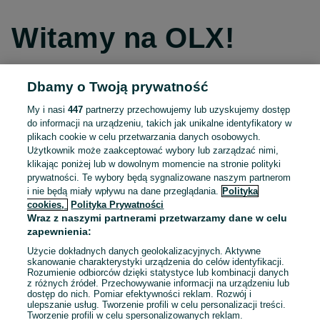
Witamy na OLX!
Dbamy o Twoją prywatność
Kontynuuj przez Facebooka
My i nasi
447
partnerzy przechowujemy lub uzyskujemy dostęp
do informacji na urządzeniu, takich jak unikalne identyfikatory w
Kontynuuj przez konto Apple
plikach cookie w celu przetwarzania danych osobowych.
Użytkownik może zaakceptować wybory lub zarządzać nimi,
klikając poniżej lub w dowolnym momencie na stronie polityki
prywatności. Te wybory będą sygnalizowane naszym partnerom
Kontynuuj przez konto Google
i nie będą miały wpływu na dane przeglądania.
Polityka
cookies,
Polityka Prywatności
Wraz z naszymi partnerami przetwarzamy dane w celu
LUB
zapewnienia:
Zaloguj się
Załóż konto
Użycie dokładnych danych geolokalizacyjnych. Aktywne
skanowanie charakterystyki urządzenia do celów identyfikacji.
Rozumienie odbiorców dzięki statystyce lub kombinacji danych
E-mail
z różnych źródeł. Przechowywanie informacji na urządzeniu lub
dostęp do nich. Pomiar efektywności reklam. Rozwój i
ulepszanie usług. Tworzenie profili w celu personalizacji treści.
Tworzenie profili w celu spersonalizowanych reklam.