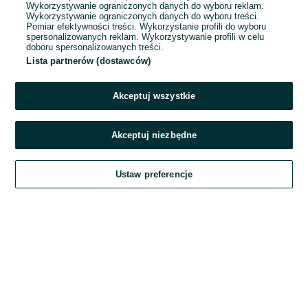
Wykorzystywanie ograniczonych danych do wyboru reklam.
Wykorzystywanie ograniczonych danych do wyboru treści.
Hasło
Pomiar efektywności treści. Wykorzystanie profili do wyboru
spersonalizowanych reklam. Wykorzystywanie profili w celu
doboru spersonalizowanych treści.
Lista partnerów (dostawców)
Nie pamiętasz hasła?
Akceptuj wszystkie
Zaloguj się
Akceptuj niezbędne
Kontynuując za pośrednictwem jednego z dostawców wskazanych powyżej,
Ustaw preferencje
akceptuję
Regulamin serwisu
OLX.pl w jego aktualnym brzmieniu.