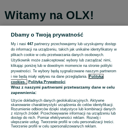
Witamy na OLX!
Dbamy o Twoją prywatność
Kontynuuj przez Facebooka
My i nasi
447
partnerzy przechowujemy lub uzyskujemy dostęp
do informacji na urządzeniu, takich jak unikalne identyfikatory w
Kontynuuj przez konto Apple
plikach cookie w celu przetwarzania danych osobowych.
Użytkownik może zaakceptować wybory lub zarządzać nimi,
klikając poniżej lub w dowolnym momencie na stronie polityki
prywatności. Te wybory będą sygnalizowane naszym partnerom
Kontynuuj przez konto Google
i nie będą miały wpływu na dane przeglądania.
Polityka
cookies,
Polityka Prywatności
Wraz z naszymi partnerami przetwarzamy dane w celu
LUB
zapewnienia:
Zaloguj się
Załóż konto
Użycie dokładnych danych geolokalizacyjnych. Aktywne
skanowanie charakterystyki urządzenia do celów identyfikacji.
Rozumienie odbiorców dzięki statystyce lub kombinacji danych
E-mail
z różnych źródeł. Przechowywanie informacji na urządzeniu lub
dostęp do nich. Pomiar efektywności reklam. Rozwój i
ulepszanie usług. Tworzenie profili w celu personalizacji treści.
Tworzenie profili w celu spersonalizowanych reklam.