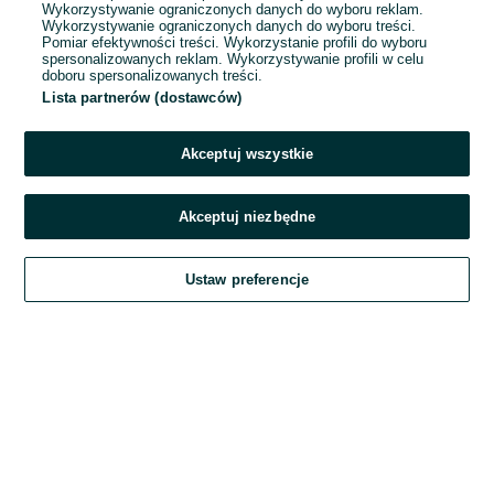
Wykorzystywanie ograniczonych danych do wyboru reklam.
Wykorzystywanie ograniczonych danych do wyboru treści.
Hasło
Pomiar efektywności treści. Wykorzystanie profili do wyboru
spersonalizowanych reklam. Wykorzystywanie profili w celu
doboru spersonalizowanych treści.
Lista partnerów (dostawców)
Nie pamiętasz hasła?
Akceptuj wszystkie
Zaloguj się
Akceptuj niezbędne
Kontynuując za pośrednictwem jednego z dostawców wskazanych powyżej,
Ustaw preferencje
akceptuję
Regulamin serwisu
OLX.pl w jego aktualnym brzmieniu.