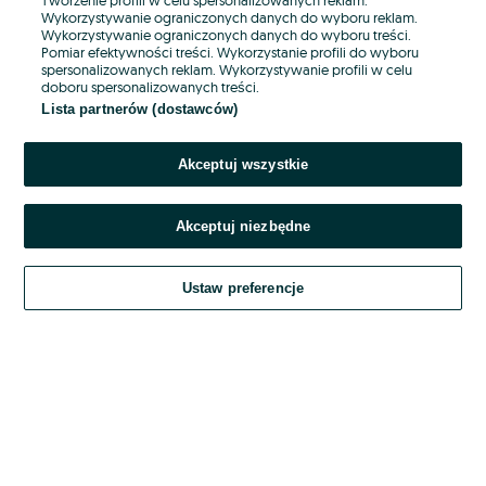
Wykorzystywanie ograniczonych danych do wyboru reklam.
Wykorzystywanie ograniczonych danych do wyboru treści.
Hasło
Pomiar efektywności treści. Wykorzystanie profili do wyboru
spersonalizowanych reklam. Wykorzystywanie profili w celu
doboru spersonalizowanych treści.
Lista partnerów (dostawców)
Nie pamiętasz hasła?
Akceptuj wszystkie
Zaloguj się
Akceptuj niezbędne
Kontynuując za pośrednictwem jednego z dostawców wskazanych powyżej,
akceptuję
OLX.pl w jego aktualnym brzmieniu.
Ustaw preferencje
Regulamin serwisu