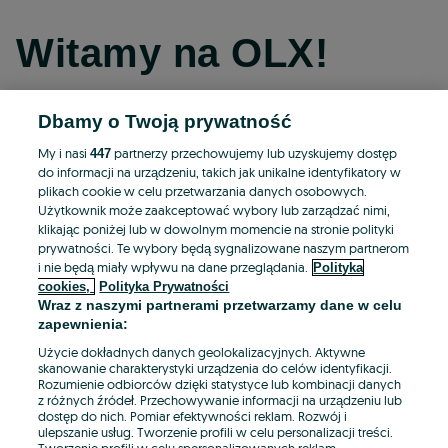
Witamy na OLX!
Dbamy o Twoją prywatność
Kontynuuj przez Facebooka
My i nasi
partnerzy przechowujemy lub uzyskujemy dostęp
447
do informacji na urządzeniu, takich jak unikalne identyfikatory w
Kontynuuj przez konto Apple
plikach cookie w celu przetwarzania danych osobowych.
Użytkownik może zaakceptować wybory lub zarządzać nimi,
klikając poniżej lub w dowolnym momencie na stronie polityki
prywatności. Te wybory będą sygnalizowane naszym partnerom
Kontynuuj przez konto Google
i nie będą miały wpływu na dane przeglądania.
Polityka
cookies,
Polityka Prywatności
Wraz z naszymi partnerami przetwarzamy dane w celu
LUB
zapewnienia:
Zaloguj się
Załóż konto
Użycie dokładnych danych geolokalizacyjnych. Aktywne
skanowanie charakterystyki urządzenia do celów identyfikacji.
Rozumienie odbiorców dzięki statystyce lub kombinacji danych
E-mail
z różnych źródeł. Przechowywanie informacji na urządzeniu lub
dostęp do nich. Pomiar efektywności reklam. Rozwój i
ulepszanie usług. Tworzenie profili w celu personalizacji treści.
Tworzenie profili w celu spersonalizowanych reklam.