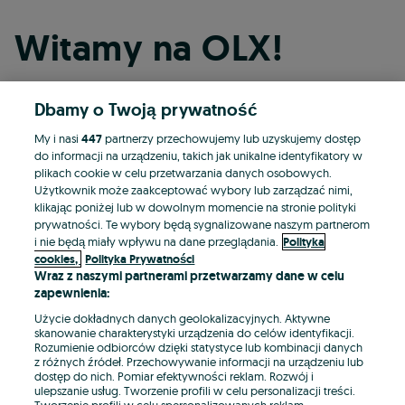
Witamy na OLX!
Dbamy o Twoją prywatność
Kontynuuj przez Facebooka
My i nasi
447
partnerzy przechowujemy lub uzyskujemy dostęp
do informacji na urządzeniu, takich jak unikalne identyfikatory w
Kontynuuj przez konto Apple
plikach cookie w celu przetwarzania danych osobowych.
Użytkownik może zaakceptować wybory lub zarządzać nimi,
klikając poniżej lub w dowolnym momencie na stronie polityki
prywatności. Te wybory będą sygnalizowane naszym partnerom
Kontynuuj przez konto Google
i nie będą miały wpływu na dane przeglądania.
Polityka
cookies,
Polityka Prywatności
Wraz z naszymi partnerami przetwarzamy dane w celu
LUB
zapewnienia:
Zaloguj się
Załóż konto
Użycie dokładnych danych geolokalizacyjnych. Aktywne
skanowanie charakterystyki urządzenia do celów identyfikacji.
Rozumienie odbiorców dzięki statystyce lub kombinacji danych
E-mail
z różnych źródeł. Przechowywanie informacji na urządzeniu lub
dostęp do nich. Pomiar efektywności reklam. Rozwój i
ulepszanie usług. Tworzenie profili w celu personalizacji treści.
Tworzenie profili w celu spersonalizowanych reklam.