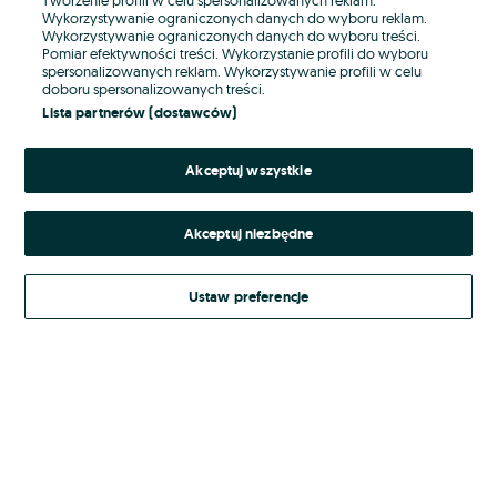
Wykorzystywanie ograniczonych danych do wyboru reklam.
Wykorzystywanie ograniczonych danych do wyboru treści.
Hasło
Pomiar efektywności treści. Wykorzystanie profili do wyboru
spersonalizowanych reklam. Wykorzystywanie profili w celu
doboru spersonalizowanych treści.
Lista partnerów (dostawców)
Nie pamiętasz hasła?
Akceptuj wszystkie
Zaloguj się
Akceptuj niezbędne
Kontynuując za pośrednictwem jednego z dostawców wskazanych powyżej,
akceptuję
Regulamin serwisu
OLX.pl w jego aktualnym brzmieniu.
Ustaw preferencje