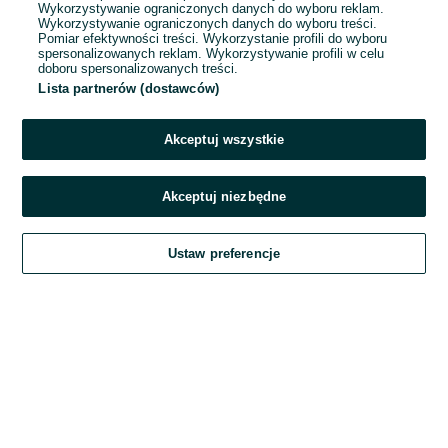
Wykorzystywanie ograniczonych danych do wyboru reklam.
Wykorzystywanie ograniczonych danych do wyboru treści.
Hasło
Pomiar efektywności treści. Wykorzystanie profili do wyboru
spersonalizowanych reklam. Wykorzystywanie profili w celu
doboru spersonalizowanych treści.
Lista partnerów (dostawców)
Nie pamiętasz hasła?
Akceptuj wszystkie
Zaloguj się
Akceptuj niezbędne
Kontynuując za pośrednictwem jednego z dostawców wskazanych powyżej,
Ustaw preferencje
akceptuję
Regulamin serwisu
OLX.pl w jego aktualnym brzmieniu.