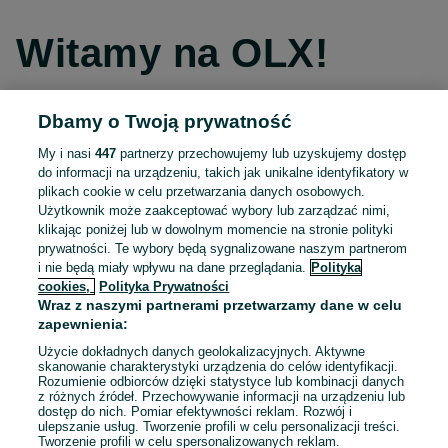
Witamy na OLX!
Dbamy o Twoją prywatność
Kontynuuj przez Facebooka
My i nasi
447
partnerzy przechowujemy lub uzyskujemy dostęp
do informacji na urządzeniu, takich jak unikalne identyfikatory w
Kontynuuj przez konto Apple
plikach cookie w celu przetwarzania danych osobowych.
Użytkownik może zaakceptować wybory lub zarządzać nimi,
klikając poniżej lub w dowolnym momencie na stronie polityki
prywatności. Te wybory będą sygnalizowane naszym partnerom
Kontynuuj przez konto Google
i nie będą miały wpływu na dane przeglądania.
Polityka
cookies,
Polityka Prywatności
Wraz z naszymi partnerami przetwarzamy dane w celu
LUB
zapewnienia:
Zaloguj się
Załóż konto
Użycie dokładnych danych geolokalizacyjnych. Aktywne
skanowanie charakterystyki urządzenia do celów identyfikacji.
Rozumienie odbiorców dzięki statystyce lub kombinacji danych
E-mail
z różnych źródeł. Przechowywanie informacji na urządzeniu lub
dostęp do nich. Pomiar efektywności reklam. Rozwój i
ulepszanie usług. Tworzenie profili w celu personalizacji treści.
Tworzenie profili w celu spersonalizowanych reklam.