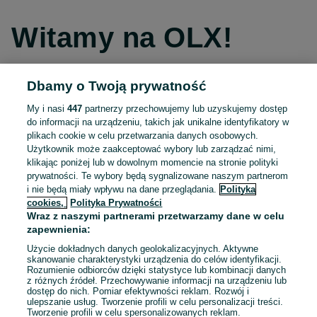
Witamy na OLX!
Dbamy o Twoją prywatność
Kontynuuj przez Facebooka
My i nasi
447
partnerzy przechowujemy lub uzyskujemy dostęp
do informacji na urządzeniu, takich jak unikalne identyfikatory w
Kontynuuj przez konto Apple
plikach cookie w celu przetwarzania danych osobowych.
Użytkownik może zaakceptować wybory lub zarządzać nimi,
klikając poniżej lub w dowolnym momencie na stronie polityki
prywatności. Te wybory będą sygnalizowane naszym partnerom
Kontynuuj przez konto Google
i nie będą miały wpływu na dane przeglądania.
Polityka
cookies,
Polityka Prywatności
Wraz z naszymi partnerami przetwarzamy dane w celu
LUB
zapewnienia:
Zaloguj się
Załóż konto
Użycie dokładnych danych geolokalizacyjnych. Aktywne
skanowanie charakterystyki urządzenia do celów identyfikacji.
Rozumienie odbiorców dzięki statystyce lub kombinacji danych
E-mail
z różnych źródeł. Przechowywanie informacji na urządzeniu lub
dostęp do nich. Pomiar efektywności reklam. Rozwój i
ulepszanie usług. Tworzenie profili w celu personalizacji treści.
Tworzenie profili w celu spersonalizowanych reklam.