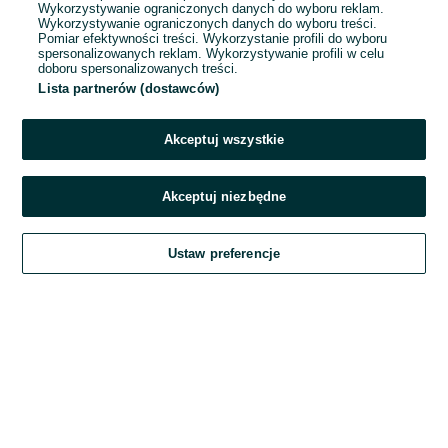
Wykorzystywanie ograniczonych danych do wyboru reklam.
Wykorzystywanie ograniczonych danych do wyboru treści.
Hasło
Pomiar efektywności treści. Wykorzystanie profili do wyboru
spersonalizowanych reklam. Wykorzystywanie profili w celu
doboru spersonalizowanych treści.
Lista partnerów (dostawców)
Nie pamiętasz hasła?
Akceptuj wszystkie
Zaloguj się
Akceptuj niezbędne
Kontynuując za pośrednictwem jednego z dostawców wskazanych powyżej,
Ustaw preferencje
akceptuję
Regulamin serwisu
OLX.pl w jego aktualnym brzmieniu.