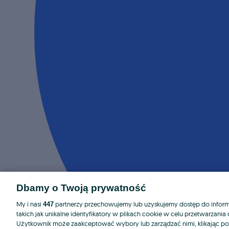
Dbamy o Twoją prywatność
My i nasi
partnerzy przechowujemy lub uzyskujemy dostęp do informa
447
takich jak unikalne identyfikatory w plikach cookie w celu przetwarzan
Użytkownik może zaakceptować wybory lub zarządzać nimi, klikając po