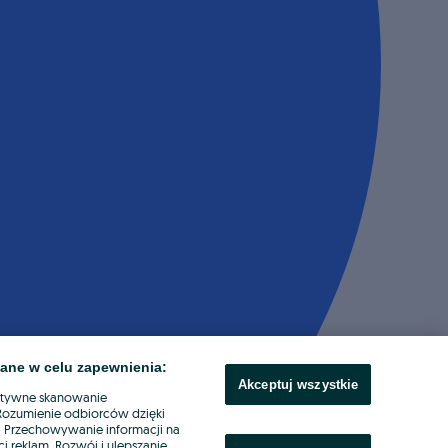
ane w celu zapewnienia:
Akceptuj wszystkie
ktywne skanowanie
. Rozumienie odbiorców dzięki
ł. Przechowywanie informacji na
i reklam. Rozwój i ulepszanie