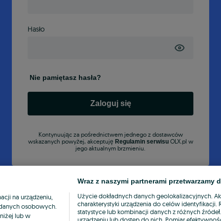
Hasło
Nie pamiętasz hasła?
Zaloguj się
Kontynuując za pośrednictwem jednego z dostawców
wskazanych powyżej, akceptuję
OLX.pl w
Regulamin serwisu
jego aktualnym brzmieniu.
Wraz z naszymi partnerami przetwarzamy d
Użycie dokładnych danych geolokalizacyjnych. A
cji na urządzeniu,
charakterystyki urządzenia do celów identyfikacji
ia danych osobowych.
statystyce lub kombinacji danych z różnych źróde
niżej lub w
urządzeniu lub dostęp do nich. Pomiar efektywnośc