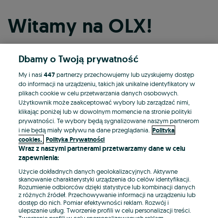
Witamy na OLX!
Dbamy o Twoją prywatność
Kontynuuj przez Facebooka
My i nasi
447
partnerzy przechowujemy lub uzyskujemy dostęp
do informacji na urządzeniu, takich jak unikalne identyfikatory w
Kontynuuj przez konto Apple
plikach cookie w celu przetwarzania danych osobowych.
Użytkownik może zaakceptować wybory lub zarządzać nimi,
klikając poniżej lub w dowolnym momencie na stronie polityki
prywatności. Te wybory będą sygnalizowane naszym partnerom
Kontynuuj przez konto Google
i nie będą miały wpływu na dane przeglądania.
Polityka
cookies,
Polityka Prywatności
Wraz z naszymi partnerami przetwarzamy dane w celu
LUB
zapewnienia:
Zaloguj się
Załóż konto
Użycie dokładnych danych geolokalizacyjnych. Aktywne
skanowanie charakterystyki urządzenia do celów identyfikacji.
Rozumienie odbiorców dzięki statystyce lub kombinacji danych
E-mail
z różnych źródeł. Przechowywanie informacji na urządzeniu lub
dostęp do nich. Pomiar efektywności reklam. Rozwój i
ulepszanie usług. Tworzenie profili w celu personalizacji treści.
Tworzenie profili w celu spersonalizowanych reklam.