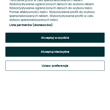
Wykorzystywanie ograniczonych danych do wyboru reklam.
Wykorzystywanie ograniczonych danych do wyboru treści.
Hasło
Pomiar efektywności treści. Wykorzystanie profili do wyboru
spersonalizowanych reklam. Wykorzystywanie profili w celu
doboru spersonalizowanych treści.
Lista partnerów (dostawców)
Nie pamiętasz hasła?
Akceptuj wszystkie
Zaloguj się
Akceptuj niezbędne
Kontynuując za pośrednictwem jednego z dostawców wskazanych powyżej,
akceptuję
Regulamin serwisu
OLX.pl w jego aktualnym brzmieniu.
Ustaw preferencje