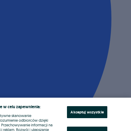
e w celu zapewnienia:
Akceptuj wszystkie
ktywne skanowanie
. Rozumienie odbiorców dzięki
ł. Przechowywanie informacji na
i reklam. Rozwój i ulepszanie