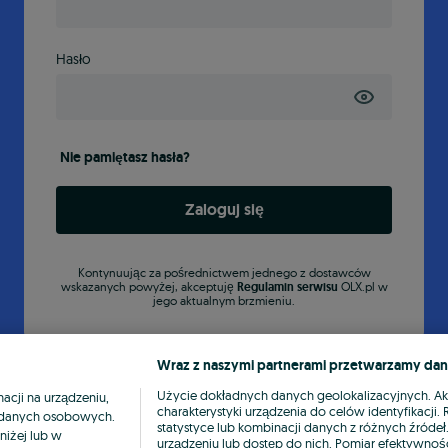
Hasło
Nie pamiętasz hasła?
Zaloguj się
Kontynuując za pośrednictwem jednego z dostawców
wskazanych powyżej, akceptuję
Regulamin serwisu
OLX.pl w
jego aktualnym brzmieniu.
Wraz z naszymi partnerami przetwarzamy dan
Użycie dokładnych danych geolokalizacyjnych. A
cji na urządzeniu,
charakterystyki urządzenia do celów identyfikacji
ia danych osobowych.
statystyce lub kombinacji danych z różnych źróde
niżej lub w
urządzeniu lub dostęp do nich. Pomiar efektywnośc