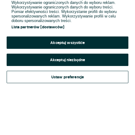
Wykorzystywanie ograniczonych danych do wyboru reklam.
Wykorzystywanie ograniczonych danych do wyboru treści.
Hasło
Pomiar efektywności treści. Wykorzystanie profili do wyboru
spersonalizowanych reklam. Wykorzystywanie profili w celu
doboru spersonalizowanych treści.
Lista partnerów (dostawców)
Nie pamiętasz hasła?
Akceptuj wszystkie
Zaloguj się
Akceptuj niezbędne
Kontynuując za pośrednictwem jednego z dostawców wskazanych powyżej,
Ustaw preferencje
Regulamin serwisu
akceptuję
OLX.pl w jego aktualnym brzmieniu.