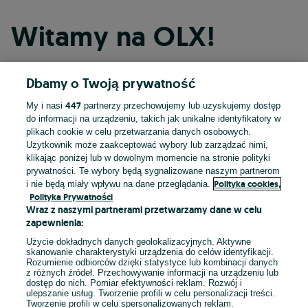
Witamy na OLX!
Dbamy o Twoją prywatność
Kontynuuj przez Facebooka
447
My i nasi
partnerzy przechowujemy lub uzyskujemy dostęp
do informacji na urządzeniu, takich jak unikalne identyfikatory w
Kontynuuj przez konto Apple
plikach cookie w celu przetwarzania danych osobowych.
Użytkownik może zaakceptować wybory lub zarządzać nimi,
klikając poniżej lub w dowolnym momencie na stronie polityki
prywatności. Te wybory będą sygnalizowane naszym partnerom
Kontynuuj przez konto Google
Polityka cookies,
i nie będą miały wpływu na dane przeglądania.
Polityka Prywatności
Wraz z naszymi partnerami przetwarzamy dane w celu
LUB
zapewnienia:
Zaloguj się
Załóż konto
Użycie dokładnych danych geolokalizacyjnych. Aktywne
skanowanie charakterystyki urządzenia do celów identyfikacji.
Rozumienie odbiorców dzięki statystyce lub kombinacji danych
E-mail
z różnych źródeł. Przechowywanie informacji na urządzeniu lub
dostęp do nich. Pomiar efektywności reklam. Rozwój i
ulepszanie usług. Tworzenie profili w celu personalizacji treści.
Tworzenie profili w celu spersonalizowanych reklam.