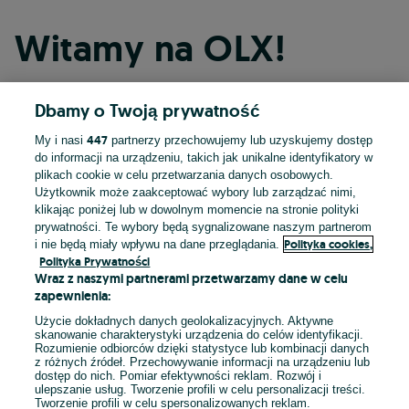
Witamy na OLX!
Dbamy o Twoją prywatność
Kontynuuj przez Facebooka
447
My i nasi
partnerzy przechowujemy lub uzyskujemy dostęp
do informacji na urządzeniu, takich jak unikalne identyfikatory w
Kontynuuj przez konto Apple
plikach cookie w celu przetwarzania danych osobowych.
Użytkownik może zaakceptować wybory lub zarządzać nimi,
klikając poniżej lub w dowolnym momencie na stronie polityki
prywatności. Te wybory będą sygnalizowane naszym partnerom
Kontynuuj przez konto Google
Polityka cookies,
i nie będą miały wpływu na dane przeglądania.
Polityka Prywatności
Wraz z naszymi partnerami przetwarzamy dane w celu
LUB
zapewnienia:
Zaloguj się
Załóż konto
Użycie dokładnych danych geolokalizacyjnych. Aktywne
skanowanie charakterystyki urządzenia do celów identyfikacji.
Rozumienie odbiorców dzięki statystyce lub kombinacji danych
E-mail
z różnych źródeł. Przechowywanie informacji na urządzeniu lub
dostęp do nich. Pomiar efektywności reklam. Rozwój i
ulepszanie usług. Tworzenie profili w celu personalizacji treści.
Tworzenie profili w celu spersonalizowanych reklam.