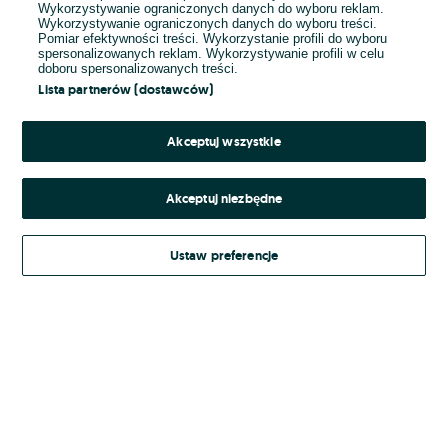
Wykorzystywanie ograniczonych danych do wyboru reklam.
Wykorzystywanie ograniczonych danych do wyboru treści.
Hasło
Pomiar efektywności treści. Wykorzystanie profili do wyboru
spersonalizowanych reklam. Wykorzystywanie profili w celu
doboru spersonalizowanych treści.
Lista partnerów (dostawców)
Nie pamiętasz hasła?
Akceptuj wszystkie
Zaloguj się
Akceptuj niezbędne
Kontynuując za pośrednictwem jednego z dostawców wskazanych powyżej,
Ustaw preferencje
Regulamin serwisu
akceptuję
OLX.pl w jego aktualnym brzmieniu.