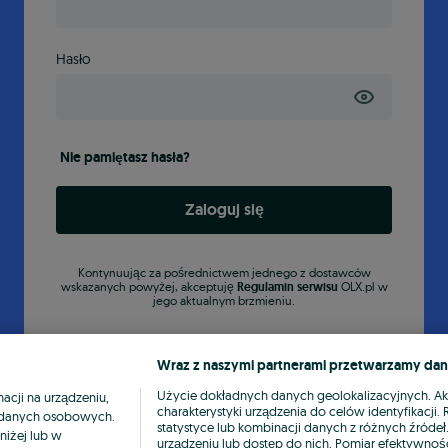
Hasło
Nie pamiętasz hasła?
Zaloguj się
Kontynuując za pośrednictwem jednego z dostawców
wskazanych powyżej, akceptuję
Regulamin serwisu
OLX.pl w
jego aktualnym brzmieniu.
Wraz z naszymi partnerami przetwarzamy dan
Użycie dokładnych danych geolokalizacyjnych. A
cji na urządzeniu,
charakterystyki urządzenia do celów identyfikacji
ia danych osobowych.
statystyce lub kombinacji danych z różnych źróde
niżej lub w
urządzeniu lub dostęp do nich. Pomiar efektywnośc