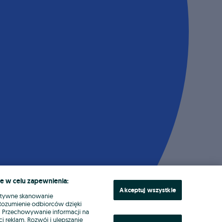
e w celu zapewnienia:
Akceptuj wszystkie
ktywne skanowanie
. Rozumienie odbiorców dzięki
ł. Przechowywanie informacji na
i reklam. Rozwój i ulepszanie