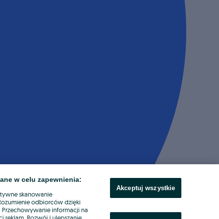
ane w celu zapewnienia:
Akceptuj wszystkie
ktywne skanowanie
. Rozumienie odbiorców dzięki
ł. Przechowywanie informacji na
i reklam. Rozwój i ulepszanie