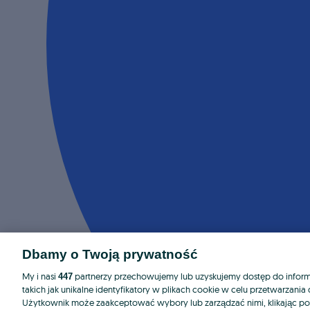
Dbamy o Twoją prywatność
My i nasi
partnerzy przechowujemy lub uzyskujemy dostęp do informa
447
takich jak unikalne identyfikatory w plikach cookie w celu przetwarzan
Użytkownik może zaakceptować wybory lub zarządzać nimi, klikając po