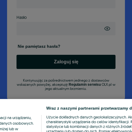
Hasło
Nie pamiętasz hasła?
Zaloguj się
Kontynuując za pośrednictwem jednego z dostawców
wskazanych powyżej, akceptuję
OLX.pl w
Regulamin serwisu
jego aktualnym brzmieniu.
Wraz z naszymi partnerami przetwarzamy d
Użycie dokładnych danych geolokalizacyjnych. A
cji na urządzeniu,
charakterystyki urządzenia do celów identyfikacji
ia danych osobowych.
statystyce lub kombinacji danych z różnych źróde
niżej lub w
urządzeniu lub dostęp do nich. Pomiar efektywnośc