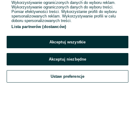
Wykorzystywanie ograniczonych danych do wyboru reklam.
Wykorzystywanie ograniczonych danych do wyboru treści.
Hasło
Pomiar efektywności treści. Wykorzystanie profili do wyboru
spersonalizowanych reklam. Wykorzystywanie profili w celu
doboru spersonalizowanych treści.
Lista partnerów (dostawców)
Nie pamiętasz hasła?
Akceptuj wszystkie
Zaloguj się
Akceptuj niezbędne
Kontynuując za pośrednictwem jednego z dostawców wskazanych powyżej,
Ustaw preferencje
akceptuję
Regulamin serwisu
OLX.pl w jego aktualnym brzmieniu.