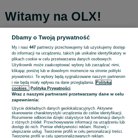
Witamy na OLX!
Dbamy o Twoją prywatność
Kontynuuj przez Facebooka
My i nasi
447
partnerzy przechowujemy lub uzyskujemy dostęp
do informacji na urządzeniu, takich jak unikalne identyfikatory w
Kontynuuj przez konto Apple
plikach cookie w celu przetwarzania danych osobowych.
Użytkownik może zaakceptować wybory lub zarządzać nimi,
klikając poniżej lub w dowolnym momencie na stronie polityki
prywatności. Te wybory będą sygnalizowane naszym partnerom
Kontynuuj przez konto Google
i nie będą miały wpływu na dane przeglądania.
Polityka
cookies,
Polityka Prywatności
Wraz z naszymi partnerami przetwarzamy dane w celu
LUB
zapewnienia:
Zaloguj się
Załóż konto
Użycie dokładnych danych geolokalizacyjnych. Aktywne
skanowanie charakterystyki urządzenia do celów identyfikacji.
Rozumienie odbiorców dzięki statystyce lub kombinacji danych
E-mail
z różnych źródeł. Przechowywanie informacji na urządzeniu lub
dostęp do nich. Pomiar efektywności reklam. Rozwój i
ulepszanie usług. Tworzenie profili w celu personalizacji treści.
Tworzenie profili w celu spersonalizowanych reklam.